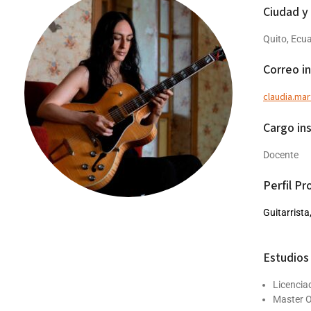
Ciudad y
Quito, Ecu
Correo in
claudia.ma
Cargo ins
Docente
Perfil Pr
Guitarrista
Estudios 
Licencia
Master O