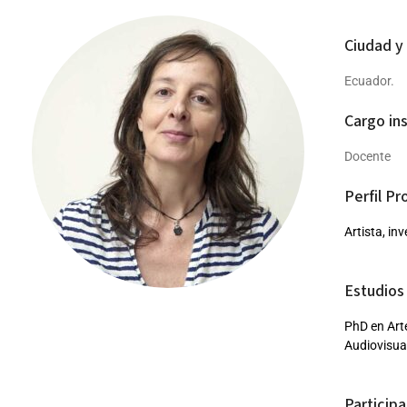
Ciudad y
Ecuador.
Cargo ins
Docente
Perfil Pr
Artista, in
Estudios 
PhD en Art
Audiovisual
Participa