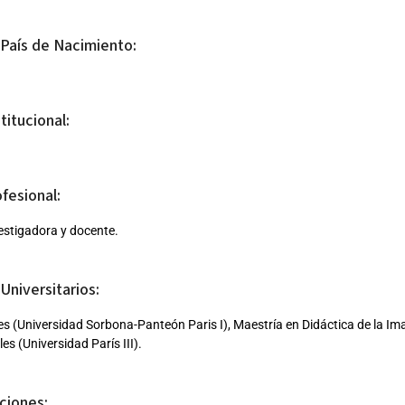
 País de Nacimiento:
titucional:
ofesional:
vestigadora y docente.
Universitarios:
es (Universidad Sorbona-Panteón Paris I), Maestría en Didáctica de la I
es (Universidad París III).
ciones: