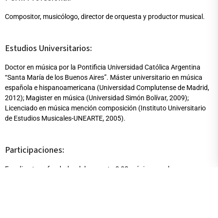
Compositor, musicólogo, director de orquesta y productor musical.
Estudios Universitarios:
Doctor en música por la Pontificia Universidad Católica Argentina
“Santa María de los Buenos Aires”. Máster universitario en música
española e hispanoamericana (Universidad Complutense de Madrid,
2012); Magister en música (Universidad Simón Bolívar, 2009);
Licenciado en música mención composición (Instituto Universitario
de Estudios Musicales-UNEARTE, 2005).
Participaciones:
Fue director y fundador del proyecto 0,02 música vocal
contemporánea. Realizó residencias artísticas en el Centro Nacional
de las Artes y Escuela Superior de Música (México DF) y en la
Asociación Francesa de Acción Artística de Ciudad de las Artes
(París).