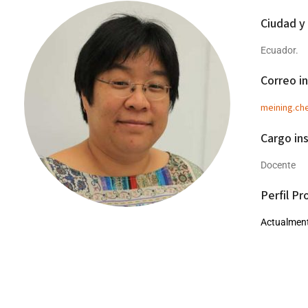
Ciudad y
Ecuador.
Correo in
meining.ch
Cargo ins
Docente
Perfil Pr
Actualmente
Estudios 
Inició sus
Pasadena C