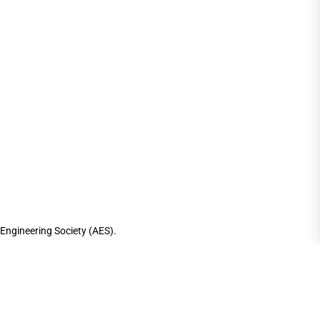
 Engineering Society (AES).
ane. Luego culminó la Asociatura en Artes en
e una maestría en Grabación y sonido en la