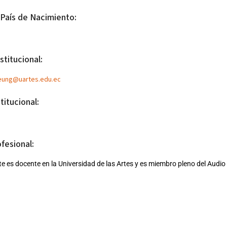
 País de Nacimiento:
stitucional:
eung@uartes.edu.ec
titucional:
ofesional:
 es docente en la Universidad de las Artes y es miembro pleno del Audio
Universitarios:
 estudios musicales en el Conservatorio Nacional de Música Antonio Neum
ity College, donde continuó sus estudios de piano, obteniendo finalment