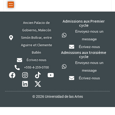
Admissions aux Premier
Ancien Palacio de
cycle
Gobierno, Malecón
Envoyez-nous un
Simón Bolívar, entre
message
Aguirre et Clemente
Écrivez-nous
Admissions aux troisième
Ballén
cycle
Écrivez-nous
Envoyez-nous un
+593-4-259-0700
message
Écrivez-nous
© 2026 Universidad de las Artes