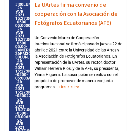
La UArtes firma convenio de
#!30LUN,
26
AVR
cooperación con la Asociación de
2021
15:27:00
Fotógrafos Ecuatorianos (AFE)
-0500-
05:000030#30LUN,
26
AVR
2021
Un Convenio Marco de Cooperación
15:27:00
-0500-
Interinstitucional se firmó el pasado jueves 22 de
05:00-
3AMERICA/GUAYAQUIL3030AMERICA/GUAYAQUIL202130
abril de 2021 entre la Universidad de las Artes y
26PM30PM-
la Asociación de Fotógrafos Ecuatorianos. En
30LUN,
26
representación de la UArtes, su rector, doctor
AVR
2021
William Herrera Ríos, y de la AFE, su presidenta,
15:27:00
-0500-
Yinna Higuera. La suscripción se realizó con el
05:003AMERICA/GUAYAQUIL3030AMERICA/GUAYAQUIL20213
propósito de promover de manera conjunta
26
AVR
Lire la suite
programas,
2021
15:27:00
-0500273274PMLUNDI=604#!30LUN,
26
AVR
2021
15:27:00
-0500-
05:00AMERICA/GUAYAQUIL4#AVR#!30LUN,
26
AVR
2021
15:27:00