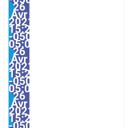
26
Avr
2021
15:27:00
-0500-
05:00America/Guayaqui
26
Avr
2021
15:27:00
-0500-
05:000030#/30lun,
26
Avr
2021
15:27:00
-0500-