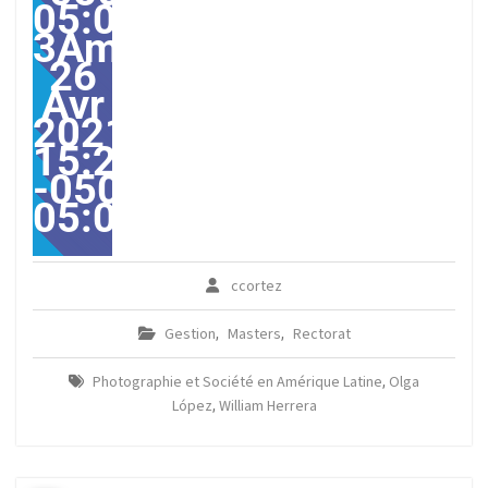
05:00-
3America/Guayaquil303
26
Avr
2021
15:27:00
-0500-
05:00America/Guayaqui
ccortez
Gestion
Masters
Rectorat
,
,
Photographie et Société en Amérique Latine
Olga
,
López
William Herrera
,