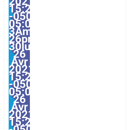
2021
15:27:00
-0500-
05:00-
3America/Guayaquil303
26pm30pm-
30lun,
26
Avr
2021
15:27:00
-0500-
05:003America/Guayaqu
26
Avr
2021
15:27:00
-0500273274pmlundi=6