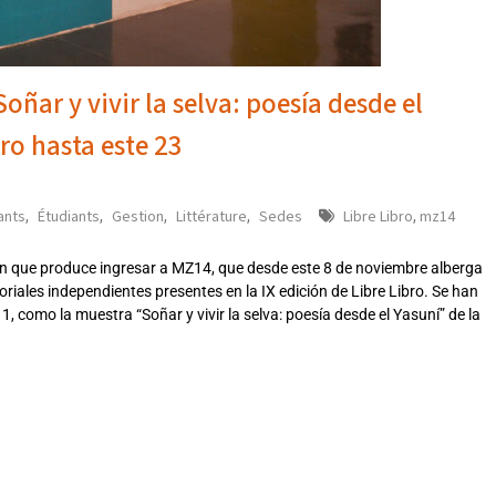
ar y vivir la selva: poesía desde el
ro hasta este 23
ants
Étudiants
Gestion
Littérature
Sedes
Libre Libro
mz14
,
,
,
,
,
ión que produce ingresar a MZ14, que desde este 8 de noviembre alberga
toriales independientes presentes en la IX edición de Libre Libro. Se han
 como la muestra “Soñar y vivir la selva: poesía desde el Yasuní” de la
3302023JEU,