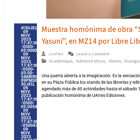
Muestra homónima de obra “Soñ
#!30JEU,
09
NOV
Yasuní”, en MZ14 por Libre Lib
2023
17:47:00
-0500-
05:000030#30JEU,
ccortez
Leave a comment
09
NOV
Académique
Administrativos
Alumni
Enseign
,
,
,
2023
17:47:00
-0500-
05:00-
Una puerta abierta a la imaginación. Es la sensac
5AMERICA/GUAYAQUIL3030AMERICA/GUAYAQUIL202330
09PM30PM-
en su Plaza Pública los stands de las librerías y edi
30JEU,
09
agendado más de 40 actividades hasta el sábado 11,
NOV
2023
publicación homónima de UArtes Ediciones.
17:47:00
-0500-
05:005AMERICA/GUAYAQUIL3030AMERICA/GUAYAQUIL202
09
NOV
2023
17:47:00
-05004754711PMJEUDI=604#!30JEU,
09
NOV
2023