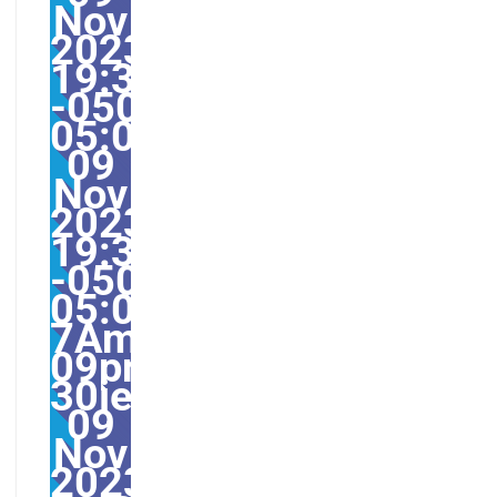
Nov
2023
19:35:00
-0500-
05:000030#30jeu,
09
Nov
2023
19:35:00
-0500-
05:00-
7America/Guayaquil30
09pm30pm-
30jeu,
09
Nov
2023