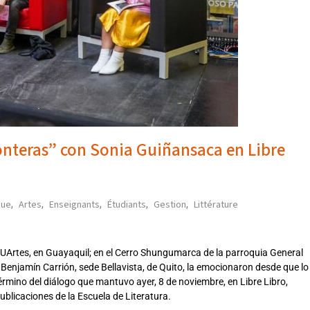
onteras” con Sonia Guiñansaca en Libre
que
Artes
Enseignants
Étudiants
Gestion
Littérature
,
,
,
,
,
a UArtes, en Guayaquil; en el Cerro Shungumarca de la parroquia General
l Benjamín Carrión, sede Bellavista, de Quito, la emocionaron desde que lo
mino del diálogo que mantuvo ayer, 8 de noviembre, en Libre Libro,
ublicaciones de la Escuela de Literatura.