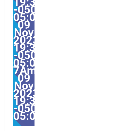
19:35:00
-0500-
05:000030#/30jeu,
09
Nov
2023
19:35:00
-0500-
05:00-
7America/Guayaquil30
09
Nov
2023
19:35:00
-0500-
05:00America/Guayaqu