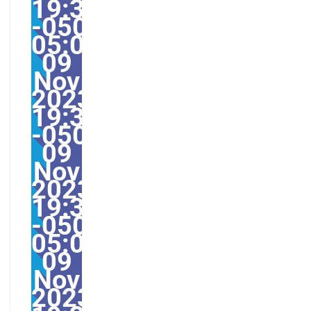
19:35:00
-0500-
05:007America/Guayaq
09
Nov
2023
19:35:00
-05003573511pmjeudi=
09
Nov
2023
19:35:00
-0500-
05:00America/Guayaqu
09
Nov
2023