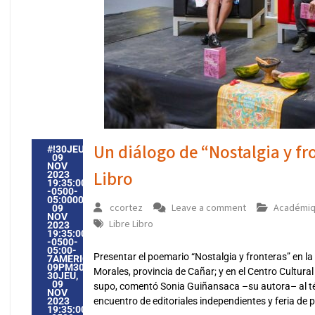
Un diálogo de “Nostalgia y fr
#!30JEU,
09
NOV
Libro
2023
19:35:00
-0500-
05:000030#30JEU,
ccortez
Leave a comment
Académi
09
NOV
Libre Libro
2023
19:35:00
-0500-
05:00-
Presentar el poemario “Nostalgia y fronteras” en l
7AMERICA/GUAYAQUIL3030AMERICA/GUAYAQUIL202330
09PM30PM-
Morales, provincia de Cañar; y en el Centro Cultura
30JEU,
09
supo, comentó Sonia Guiñansaca –su autora– al tér
NOV
2023
encuentro de editoriales independientes y feria de p
19:35:00