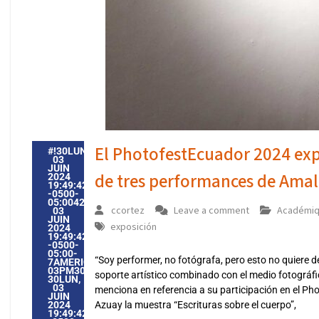
El PhotofestEcuador 2024 expo
#!30LUN,
03
JUIN
de tres performances de Ama
2024
19:49:42
-0500-
05:004230#30LUN,
ccortez
Leave a comment
Académi
03
JUIN
exposición
2024
19:49:42
-0500-
05:00-
“Soy performer, no fotógrafa, pero esto no quiere d
7AMERICA/GUAYAQUIL3030AMERICA/GUAYAQUIL202430
03PM30PM-
soporte artístico combinado con el medio fotográf
30LUN,
03
menciona en referencia a su participación en el Ph
JUIN
2024
Azuay la muestra “Escrituras sobre el cuerpo”,
19:49:42