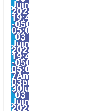
Juin
2024
19:49:42
-0500-
05:004230#30lun,
03
Juin
2024
19:49:42
-0500-
05:00-
7America/Guayaquil30
03pm30pm-
30lun,
03
Juin
2024