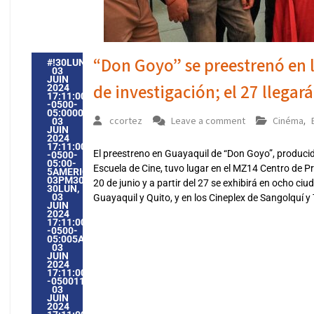
“Don Goyo” se preestrenó en 
#!30LUN,
03
JUIN
de investigación; el 27 llegará
2024
17:11:00
-0500-
05:000030#30LUN,
ccortez
Leave a comment
Cinéma
,
03
JUIN
2024
17:11:00
El preestreno en Guayaquil de “Don Goyo”, producid
-0500-
05:00-
Escuela de Cine, tuvo lugar en el MZ14 Centro de P
5AMERICA/GUAYAQUIL3030AMERICA/GUAYAQUIL202430
03PM30PM-
20 de junio y a partir del 27 se exhibirá en ocho ci
30LUN,
03
Guayaquil y Quito, y en los Cineplex de Sangolquí 
JUIN
2024
17:11:00
-0500-
05:005AMERICA/GUAYAQUIL3030AMERICA/GUAYAQUIL202
03
JUIN
2024
17:11:00
-0500115116PMLUNDI=604#!30LUN,
03
JUIN
2024