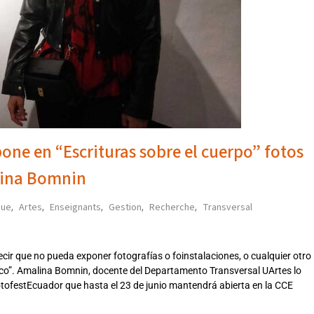
ne en “Escrituras sobre el cuerpo” fotos
lina Bomnin
que
Artes
Enseignants
Gestion
Recherche
Transversal
,
,
,
,
,
ecir que no pueda exponer fotografías o foinstalaciones, o cualquier otro
ico”. Amalina Bomnin, docente del Departamento Transversal UArtes lo
otofestEcuador que hasta el 23 de junio mantendrá abierta en la CCE