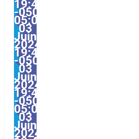
19:49:42
-0500-
05:007America/Guayaq
03
Juin
2024
19:49:42
-0500497496pmlundi=6
03
Juin
2024
19:49:42
-0500-
05:00America/Guayaqui
03
Juin
2024