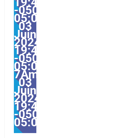
19:49:42
-0500-
05:004230#/30lun,
03
Juin
2024
19:49:42
-0500-
05:00-
7America/Guayaquil30
03
Juin
2024
19:49:42
-0500-
05:00America/Guayaqu