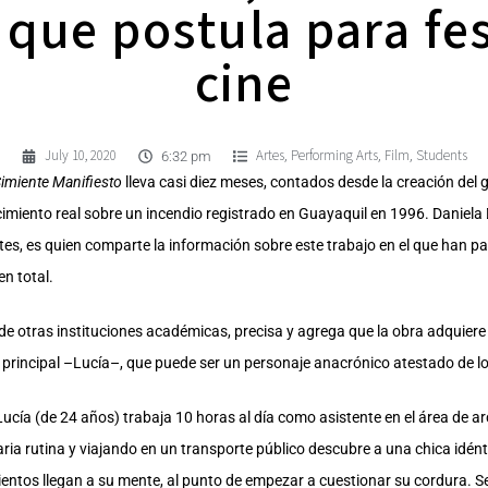
 que postula para fe
cine
July 10, 2020
Artes
Performing Arts
Film
Students
,
,
,
6:32 pm
imiente Manifiesto
lleva casi diez meses, contados desde la creación del 
imiento real sobre un incendio registrado en Guayaquil en 1996. Daniela D
rtes, es quien comparte la información sobre este trabajo en el que han p
en total.
 otras instituciones académicas, precisa y agrega que la obra adquiere 
e principal –Lucía–, que puede ser un personaje anacrónico atestado de 
Lucía (de 24 años) trabaja 10 horas al día como asistente en el área de 
a rutina y viajando en un transporte público descubre a una chica idéntica
ientos llegan a su mente, al punto de empezar a cuestionar su cordura. 