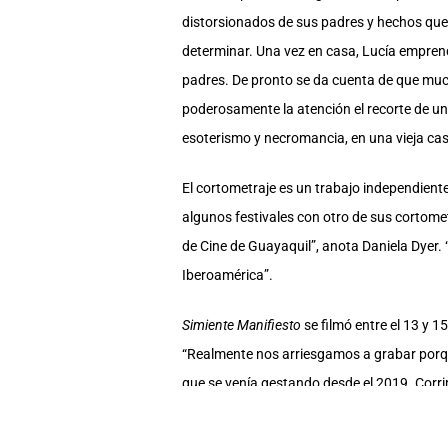
distorsionados de sus padres y hechos que 
determinar. Una vez en casa, Lucía emprend
padres. De pronto se da cuenta de que muc
poderosamente la atención el recorte de u
esoterismo y necromancia, en una vieja casa.
El cortometraje es un trabajo independiente
algunos festivales con otro de sus cortome
de Cine de Guayaquil”, anota Daniela Dyer. “
Iberoamérica”.
Simiente Manifiesto
se filmó entre el 13 y 
“Realmente nos arriesgamos a grabar porque
que se venía gestando desde el 2019. Corri
auspiciantes: la empresa Agua Cielo y la p