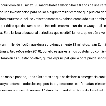
ocurrieron en su niñez. Su madre había fallecido hace 9 años de una rar
e una investigación para hallar a algún familiar cercano que pudiera dar
hos murieron e incluso «misteriosamente» habían cambiado sus nombres y 
n periódico que da cuenta de un incendio masivo ocurrido en Guayaquil e
 Esto la lleva a buscar al periodista que escribió la nota, quien aún vive.
, un thriller de ficción que dura aproximadamente 13 minutos. Iván Zumár
trajes:
Tajo rebosante
(2018), por ello es que estamos postulando con
Sim
También es nuestro objetivo, quizás el principal, que la obra pueda ser di
15 de marzo pasado, unos días antes de que se declare la emergencia sani
 ya teníamos todos los equipos listos, locaciones confirmadas, el cateri
mos con la suerte de que en el último día de rodaje se haya declarado e
roductora audiovisual Wylgar, una casa renta de equipos de cine”.