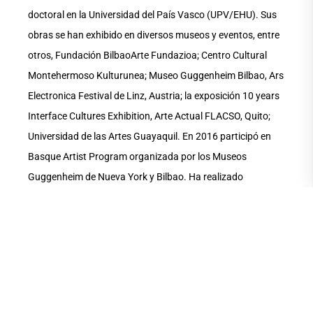
doctoral en la Universidad del País Vasco (UPV/EHU). Sus
obras se han exhibido en diversos museos y eventos, entre
otros, Fundación BilbaoArte Fundazioa; Centro Cultural
Montehermoso Kulturunea; Museo Guggenheim Bilbao, Ars
Electronica Festival de Linz, Austria; la exposición 10 years
Interface Cultures Exhibition, Arte Actual FLACSO, Quito;
Universidad de las Artes Guayaquil. En 2016 participó en
Basque Artist Program organizada por los Museos
Guggenheim de Nueva York y Bilbao. Ha realizado
residencias de investigación artística en programas como:
Voces del Bosque – Parque Nacional Yasuní, Ecuador
(2019); York University, Sensorium Centre for Digital Media
Research, Toronto (2015); Interface Cultures Department,
Universidad de Arte y Diseño, Linz, Austria (2014); MA
Studio, Pekín (2012).