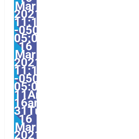
Mar
2021
11:15:29
-0500-
05:002931#31Tue,
16
Mar
2021
11:15:29
-0500-
05:00-
11America/Guayaquil3
16am31am-
31Tue,
16
Mar
2021