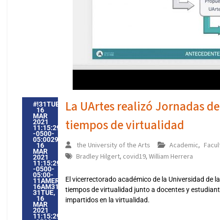
La UArtes realizó Jornadas de
#!31TUE,
16
MAR
tiempos de virtualidad
2021
11:15:29
-0500-
05:002931#31TUE,
the University of the Arts
Academic
Facul
,
16
MAR
Bradley Hilgert
covid19
William Herrera
,
,
2021
11:15:29
-0500-
05:00-
El vicerrectorado académico de la Universidad de l
11AMERICA/GUAYAQUIL3131AMERICA/GUAYAQUIL202131
16AM31AM-
tiempos de virtualidad junto a docentes y estudiant
31TUE,
16
impartidos en la virtualidad.
MAR
2021
11:15:29