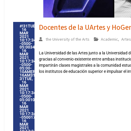
Docentes de la UArtes y HoGen
#!31TUE,
16
MAR
2021
the University of the Arts
Academic
Arte
,
10:17:34
-0500-
05:003431#31TUE,
16
La Universidad de las Artes junto a la Universidad
MAR
2021
gracias al convenio existente entre ambas institu
10:17:34
-0500-
impartirán clases magistrales a la comunidad estudia
05:00-
los institutos de educación superior e impulsar el
10AMERICA/GUAYAQUIL3131AMERICA/GUAYAQUIL202131
16AM31AM-
31TUE,
16
MAR
2021
10:17:34
-0500-
05:0010AMERICA/GUAYAQUIL3131AMERICA/GUAYAQUIL20
16
MAR
2021
10:17:34
-05001710173AMTUESDAY=1009#!31TUE,
16
MAR
2021