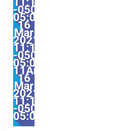
11:15:29
-0500-
05:002931#/31Tue,
16
Mar
2021
11:15:29
-0500-
05:00-
11America/Guayaquil3
16
Mar
2021
11:15:29
-0500-
05:00America/Guayaqu