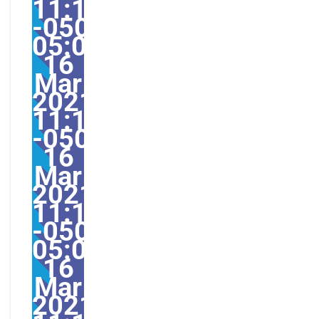
11:15:29
-0500-
05:0011America/Guaya
16
Mar
2021
11:15:29
-05001511153amTuesd
16
Mar
2021
11:15:29
-0500-
05:00America/Guayaqu
16
Mar
2021