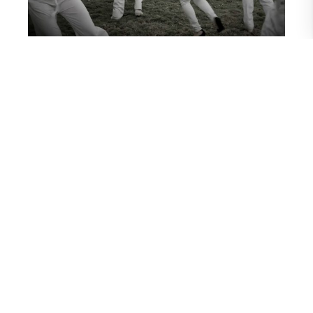
Escuela de Artes Escénicas · Carrera de Danza
Información del programa
Obra 1:
Friccionario
es una pieza audiovisual coreográfica
creada por Talía Falconi para l@s bailarines quecursan el
octavo semestre de Danza, en la Escuela de Artes
Escénicas de la UArtes.
Este 2021 estamos atravesando un período histórico de
muchas dudas e incertidumbres que nos obligan a
preguntarnos acerca de las estrategias pedagógicas y de
los modos de producción artística. Realizar un montaje a
distancia ha sido un gran desafío para tod@s, a modo de
sobrevivencia el acto, o el impulso creativo, nos invita a