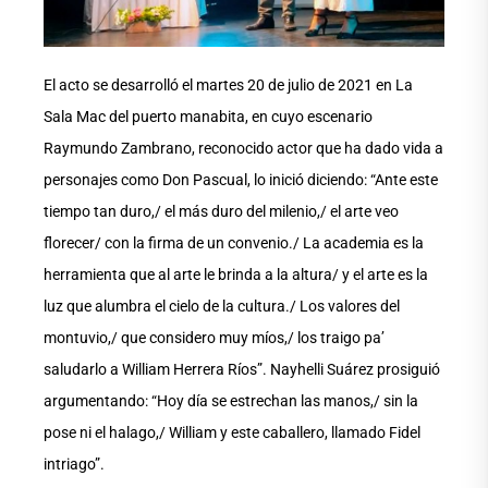
El acto se desarrolló el martes 20 de julio de 2021 en La
Sala Mac del puerto manabita, en cuyo escenario
Raymundo Zambrano, reconocido actor que ha dado vida a
personajes como Don Pascual, lo inició diciendo: “Ante este
tiempo tan duro,/ el más duro del milenio,/ el arte veo
florecer/ con la firma de un convenio./ La academia es la
herramienta que al arte le brinda a la altura/ y el arte es la
luz que alumbra el cielo de la cultura./ Los valores del
montuvio,/ que considero muy míos,/ los traigo pa’
saludarlo a William Herrera Ríos”. Nayhelli Suárez prosiguió
argumentando: “Hoy día se estrechan las manos,/ sin la
pose ni el halago,/ William y este caballero, llamado Fidel
intriago”.