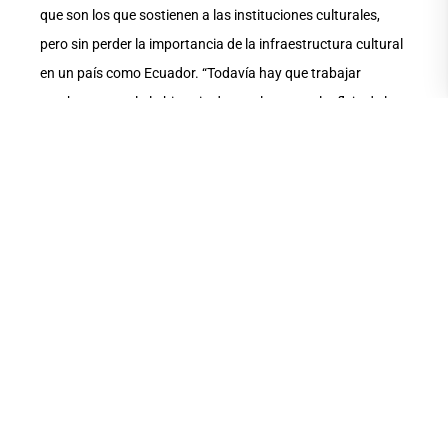
que son los que sostienen a las instituciones culturales,
pero sin perder la importancia de la infraestructura cultural
en un país como Ecuador. “Todavía hay que trabajar
mucho, pero solo la historia de este lugar es el reflejo de lo
que muchas veces ha sido la política cultural, que a veces
no tiene un enfoque muy preciso, que ha descuidado ciertos
espacios, la importancia de territorio y trabajar con los
GAD’s y redes locales”.
El doctor Herrera aseguró una total apertura de la UArtes
para trabajar muy de cerca, no solo con el Núcleo de
Manabí, sino con la Casa de la Cultura Ecuatoriana en
general, cuya misión es importante en el desarrollo de los
procesos culturales del país. Espera, dijo, que el actual
proceso de elecciones permita una renovación de energía y
una visión muy clara sobre las necesidades del sector