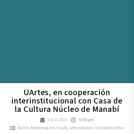
UArtes, en cooperación
interinstitucional con Casa de
la Cultura Núcleo de Manabí
July 22, 2021
12:00 pm
Alumni
Performing Arts
Faculty
Administration
Chancellor’s Office
,
,
,
,