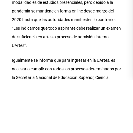
modalidad es de estudios presenciales, pero debido a la
pandemia se mantiene en forma online desde marzo del
2020 hasta que las autoridades manifiesten lo contrario.
“Les indicamos que todo aspirante debe realizar un examen
de suficiencia en artes o proceso de admisión interno
UArtes”.
Igualmente se informa que para ingresar en la UArtes, es
necesario cumplir con todos los procesos determinados por
la Secretaría Nacional de Educación Superior, Ciencia,
Tecnología e Innovación (Senecyt). Haber rendido el
examen o tener una nota habilitada de exámenes pasados
(el Test Transformar tiene cuatro periodos de validez.
Aquí más información al respecto
https://www.educacionsuperior.gob.ec/