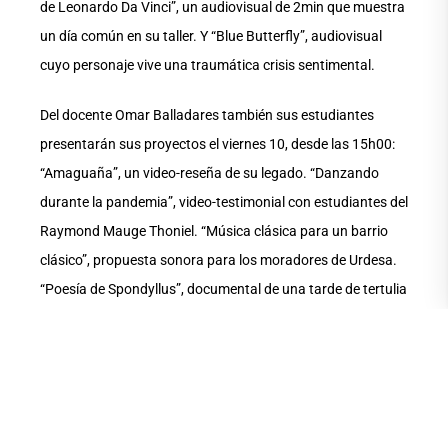
de Leonardo Da Vinci”, un audiovisual de 2min que muestra
un día común en su taller. Y “Blue Butterfly”, audiovisual
cuyo personaje vive una traumática crisis sentimental.
Del docente Omar Balladares también sus estudiantes
presentarán sus proyectos el viernes 10, desde las 15h00:
“Amaguaña”, un video-reseña de su legado. “Danzando
durante la pandemia”, video-testimonial con estudiantes del
Raymond Mauge Thoniel. “Música clásica para un barrio
clásico”, propuesta sonora para los moradores de Urdesa.
“Poesía de Spondyllus”, documental de una tarde de tertulia
y musicalización de poemas con artistas de la Península.
“Las feminidades”, sobre las diversas formas de vivenciar la
feminidad. “Divertido y saludable”, con recetas desde la
plataforma Tik Tok para niños de 3 a 7 años.