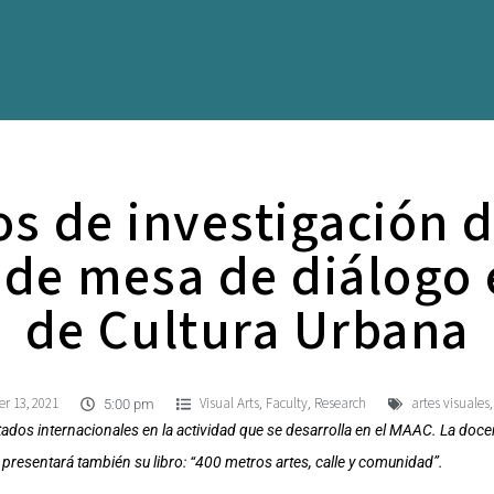
s de investigación d
a de mesa de diálogo
de Cultura Urbana
r 13, 2021
Visual Arts
Faculty
Research
artes visuales
,
,
5:00 pm
dos internacionales en la actividad que se desarrolla en el MAAC. La docen
a presentará también su libro: “400 metros artes, calle y comunidad”.