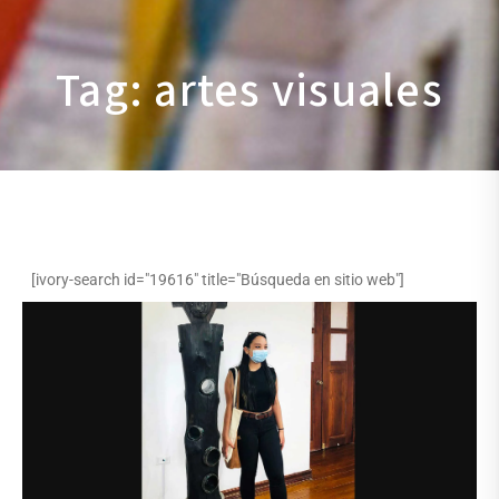
Tag: artes visuales
[ivory-search id="19616" title="Búsqueda en sitio web"]