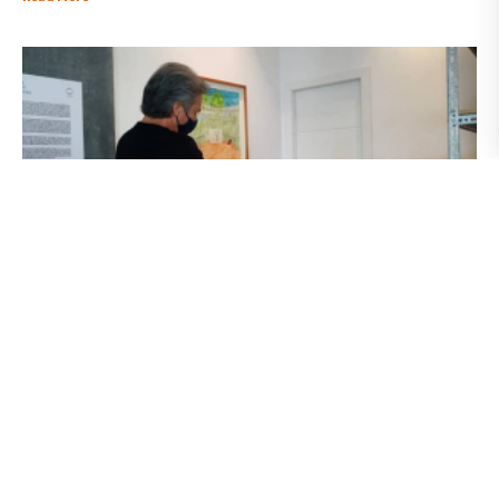
Socializar el arte contemporáneo, un proyecto
piloto de alumnos de Marco Alvarado, de Visuales
7 September 2021
Socializar el Arte Contemporáneo en Guayaquil desde la carrera
de Artes Visuales de la Universidad de las Artes es, en síntesis, el
propósito de SAVG21, un proyecto piloto que estudiantes del
docente Marco Alvarado se proponen ejecutar. En Facebook e
Instagram, cuentas como Hormiganh compartieron hace algunas