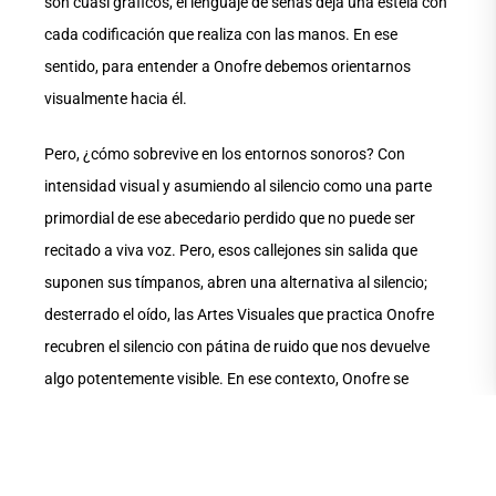
son cuasi gráficos, el lenguaje de señas deja una estela con
cada codificación que realiza con las manos. En ese
sentido, para entender a Onofre debemos orientarnos
visualmente hacia él.
Pero, ¿cómo sobrevive en los entornos sonoros? Con
intensidad visual y asumiendo al silencio como una parte
primordial de ese abecedario perdido que no puede ser
recitado a viva voz. Pero, esos callejones sin salida que
suponen sus tímpanos, abren una alternativa al silencio;
desterrado el oído, las Artes Visuales que practica Onofre
recubren el silencio con pátina de ruido que nos devuelve
algo potentemente visible. En ese contexto, Onofre se
orienta en contra sentido a lo audible, como un fuerte
aleado de las imágenes, como un testigo ensordecido de los
eventos vivientes que han determinado su espacio en el