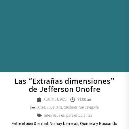
Las “Extrañas dimensiones”
de Jefferson Onofre
August 31, 2021
11:00 am
Artes
Visual Arts
Students
Sin categoría
,
,
,
artes visuales
para estudiantes
,
Entre el bien & el mal, No hay barreras, Quimera y Buscando