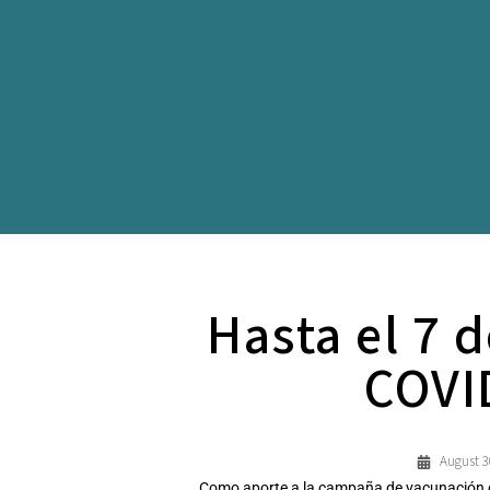
Hasta el 7 
COVID
August 3
Como aporte a la campaña de vacunación cont