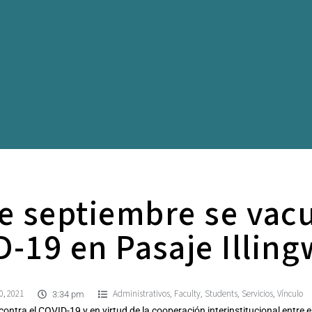
de septiembre se vac
-19 en Pasaje Illin
0, 2021
Administrativos
Faculty
Students
Servicios
Vínculo
,
,
,
,
3:34 pm
ra el COVID-19 y en virtud de la cooperación interinstitucional entre el 