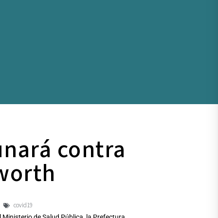
unará contra
gworth
covid19
Ministerio de Salud Pública, la Prefectura