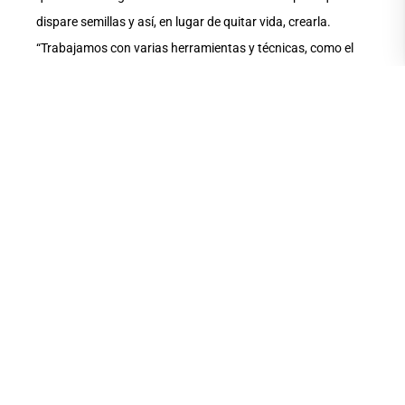
dispare semillas y así, en lugar de quitar vida, crearla.
“Trabajamos con varias herramientas y técnicas, como el
corte láser y la impresión 3D”.
Muestras paralelas
Entre las muestras paralelas de Bitácora II están “Gato
Negro”, una selección de trabajos de las materias Poéticas
Visuales II, Perspectivas Modernas del Dibujo y Funciones
Críticas del Dibujo (Semestre B 2022-2023); esta fue
inaugurada en El Garaje, espacio expositivo ubicado en el
edificio Tábara.
“Aprovados”, que se encuentra en el Museo Luis Noboa,
tiene la curaduría del docente William Hernández y
participan: Renata Cervantes, Alexandra Sánchez, Milena