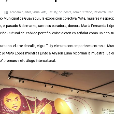
Academic
Artes
Visual Arts
Faculty
Students
Administration
Research
Tran
,
,
,
,
,
,
,
 Municipal de Guayaquil, la exposición colectiva “Arte, mujeres y espaci
ión, el pasado 8 de marzo, tanto su curadora, doctora María Fernanda Lóp
ión Cultural del cabildo porteño, coincidieron en señalar como un hito s
e urbano, el arte de calle, el graffiti y el muro contemporáneo entran al 
dijo
Mafo
López mientras junto a Allyson Luna recorrían la muestra. La d
o” promueve el diálogo intercultural.