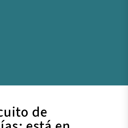
cuito de
ías; está en