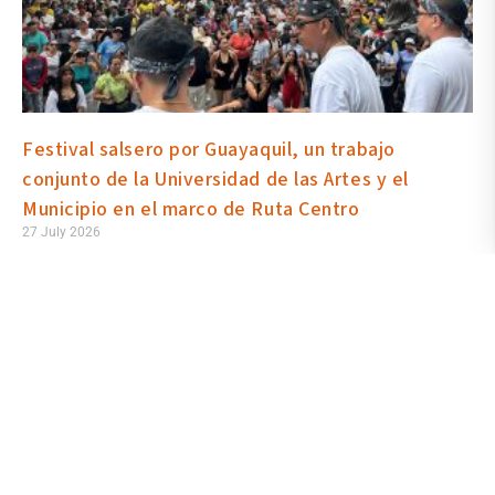
Festival salsero por Guayaquil, un trabajo
conjunto de la Universidad de las Artes y el
Municipio en el marco de Ruta Centro
27 July 2026
En trabajo conjunto y en el marco de la iniciativa Ruta Centro para
peatonizar las calles y recuperar con actividades artísticas,
culturales, deportivas e incluso gastronómicas el espacio público,
la Universidad de las Artes y el Municipio de Guayaquil realizaron
la mañana y tarde de este domingo 26 de julio el primer Festival
por el aniversario del Día de la Salsa. El evento congregó a un
público masivo en la Plaza de la Administración.
Read More