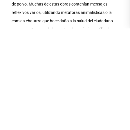
de polvo. Muchas de estas obras contenían mensajes
reflexivos varios, utilizando metáforas animalísticas o la
comida chatarra que hace daño a la salud del ciudadano
promedio. Algunos de los materiales y técnicas utilizados
fueron cartón, spray, esmaltes, lamina de pantalla de tv,
papel periódico, silicón, lápices de colores, focos y
parlantes.