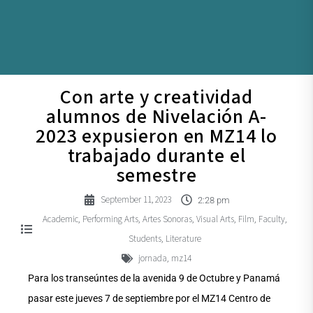
Con arte y creatividad
alumnos de Nivelación A-
2023 expusieron en MZ14 lo
trabajado durante el
semestre
September 11, 2023
2:28 pm
Academic
Performing Arts
Artes Sonoras
Visual Arts
Film
Faculty
,
,
,
,
,
,
Students
Literature
,
jornada
mz14
,
Para los transeúntes de la avenida 9 de Octubre y Panamá
pasar este jueves 7 de septiembre por el MZ14 Centro de