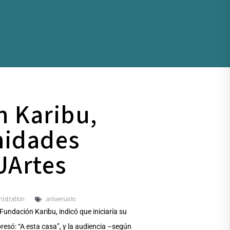
n Karibu,
nidades
UArtes
istration
aniversario
Fundación Karibu, indicó que iniciaría su
presó: “A esta casa”, y la audiencia –según