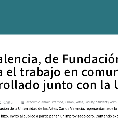
alencia, de Fundació
a el trabajo en comu
rollado junto con la 
Academic
Administrativos
Alumni
Artes
Faculty
Students
Admin
,
,
,
,
,
,
6:58 pm
ción de la Universidad de las Artes, Carlos Valencia, representante de la 
o hizo. Invitó al público a participar en un improvisado coro. Cantando ex