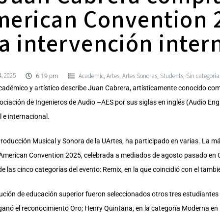
merican Convention 
 intervención inter
, 2025
Academic
Artes
Artes Sonoras
Students
Sin categoría
,
,
,
,
6:19 pm
cadémico y artístico describe Juan Cabrera, artísticamente conocido c
Asociación de Ingenieros de Audio –AES por sus siglas en inglés (Audio Eng
 e internacional.
Producción Musical y Sonora de la UArtes, ha participado en varias. La m
in American Convention 2025, celebrada a mediados de agosto pasado en
e las cinco categorías del evento: Remix, en la que coincidió con el tamb
tución de educación superior fueron seleccionados otros tres estudiantes (
 ganó el reconocimiento Oro; Henry Quintana, en la categoría Moderna en E