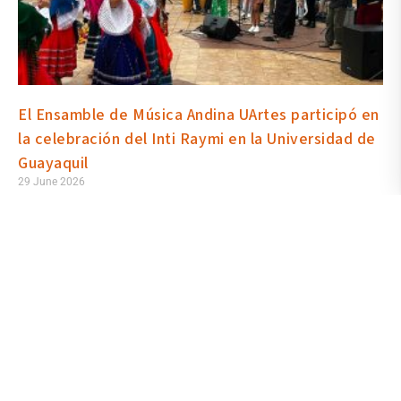
El Ensamble de Música Andina UArtes participó en
la celebración del Inti Raymi en la Universidad de
Guayaquil
29 June 2026
En el marco de la conmemoración del Inti Raymi, el Ensamble de
Música Andina UArtes participó en la programación cultural del
Decanato de Vinculación con la Sociedad y Bienestar Universitario
del Vicerrectorado Académico de la Universidad de Guayaquil.
Dirigidos por el docente Luis Carlos Moreno, los estudiantes de la
Escuela de Artes Sonoras que lo integran recorrieron tradiciones
musicales de los Andes.
Read More