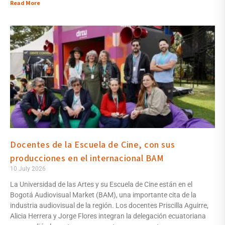
Read More
Docentes de la Escuela de Cine, con sus
producciones en el internacional BAM
10 July 2026
La Universidad de las Artes y su Escuela de Cine están en el
Bogotá Audiovisual Market (BAM), una importante cita de la
industria audiovisual de la región. Los docentes Priscilla Aguirre,
Alicia Herrera y Jorge Flores integran la delegación ecuatoriana