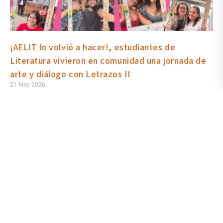
¡AELIT lo volvió a hacer!, estudiantes de
Literatura vivieron en comunidad una jornada de
arte y diálogo con Letrazos II
21 May 2026
Una tarde de dinámicas, diálogo, arte y participación colectiva
vivieron los estudiantes de los distintos semestres de la Escuela
de Literatura, convocados a la segunda edición de Letrazos, que
tuvo lugar en la terraza del MZ14 Centro de Producción e
Innovación UArtes. Además de compartir sus intereses literarios,
en la cita hubo actividades como caritas pintadas, decoración
temática y el esperado slam de poesía.
Read More