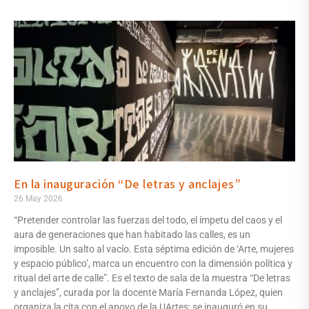
En la inauguración “De letras y anclajes”
26 May 2026
“Pretender controlar las fuerzas del todo, el ímpetu del caos y el
aura de generaciones que han habitado las calles, es un
imposible. Un salto al vacío. Esta séptima edición de ‘Arte, mujeres
y espacio público’, marca un encuentro con la dimensión política y
ritual del arte de calle”. Es el texto de sala de la muestra “De letras
y anclajes”, curada por la docente María Fernanda López, quien
organiza la cita con el apoyo de la UArtes; se inauguró en su