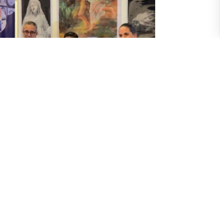
rtes y Colegio Fiscal de Artes Juan
sé Plaza firman convenio de
operación
ril 2026
a la gestión colaborativa de programas, proyectos
tividades artísticas, educativas y culturales, la
tes y el Colegio Fiscal de Artes Juan José Plaza
llas Artes) firmaron un convenio de cooperación. La
rrectora Yulianela Pérez y el reconocido artista