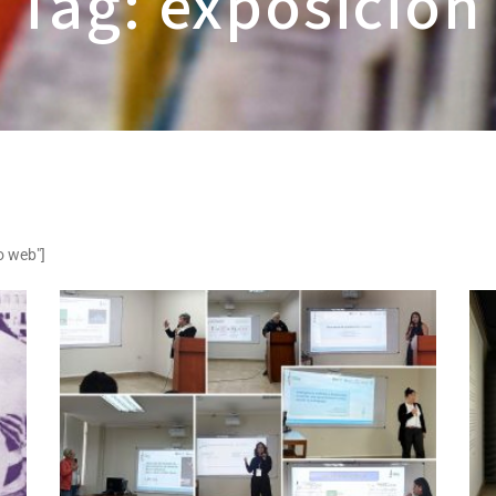
Tag: exposición
o web"]