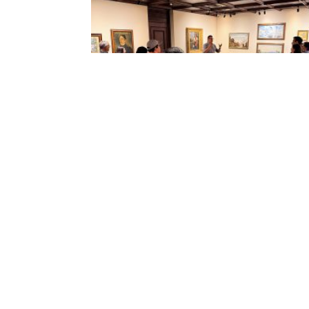
En visita guiada por su curador: nuestr
rector Saidel Brito, la comunidad UArt
recorrió la Sala Permanente de Arte
28 May 2026
Con la curaduría e investigación del artista visual y
doctor en Ciencias sobre Arte, Saidel Brito, rector de
Universidad de las Artes, Guayaquil inauguró en el
Centro Cultural Olmedo su primera Sala Permanen
de Arte, un espacio concebido para exponer parte d