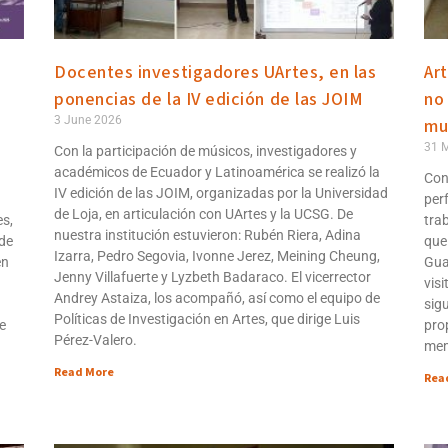
Docentes investigadores UArtes, en las
Ar
ponencias de la IV edición de las JOIM
no
3 June 2026
mu
31 
Con la participación de músicos, investigadores y
académicos de Ecuador y Latinoamérica se realizó la
Con
IV edición de las JOIM, organizadas por la Universidad
per
de Loja, en articulación con UArtes y la UCSG. De
es,
tra
nuestra institución estuvieron: Rubén Riera, Adina
 de
que
Izarra, Pedro Segovia, Ivonne Jerez, Meining Cheung,
en
Gua
Jenny Villafuerte y Lyzbeth Badaraco. El vicerrector
vis
Andrey Astaiza, los acompañó, así como el equipo de
sigu
Políticas de Investigación en Artes, que dirige Luis
e
pro
Pérez-Valero.
mem
Read More
Rea