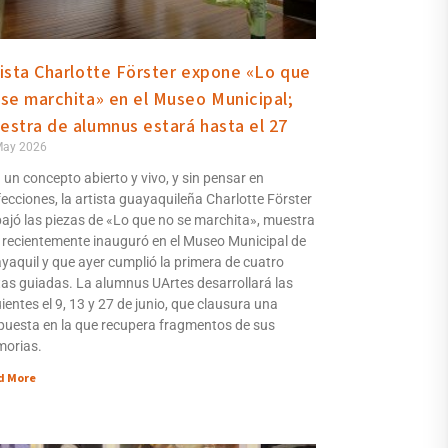
tista Charlotte Förster expone «Lo que
 se marchita» en el Museo Municipal;
estra de alumnus estará hasta el 27
May 2026
 un concepto abierto y vivo, y sin pensar en
fecciones, la artista guayaquileña Charlotte Förster
bajó las piezas de «Lo que no se marchita», muestra
 recientemente inauguró en el Museo Municipal de
yaquil y que ayer cumplió la primera de cuatro
itas guiadas. La alumnus UArtes desarrollará las
ientes el 9, 13 y 27 de junio, que clausura una
puesta en la que recupera fragmentos de sus
orias.
d More