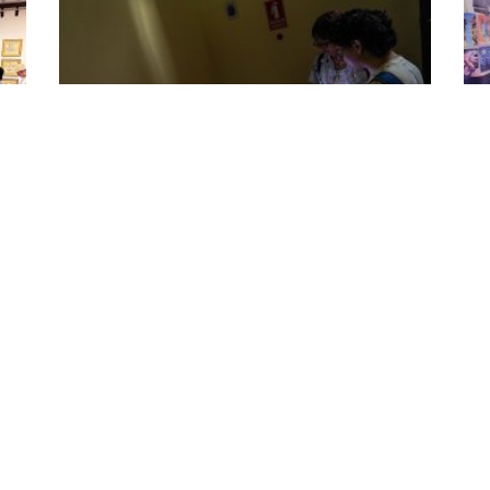
o
“Prototeca III, máquinas tecnoviviales”
UA
es
reúne proyectos de los estudiantes de
Jo
Arte y Tecnología, asignatura Transversal
co
28 April 2026
6 Ap
“Esta tercera edición de ‘Prototeca’ reúne proyectos
Par
 la
realizados por estudiantes de la Universidad de las
y ac
Artes en el Laboratorio de Arte y Tecnología durante el
UAr
te
2025. Los trabajos dan cuenta de la variedad de
(Be
e la
devenires que ofrece el arte en su relación con medios
vice