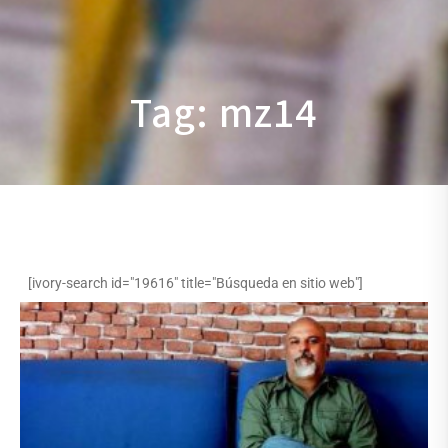
Tag: mz14
[ivory-search id="19616" title="Búsqueda en sitio web"]