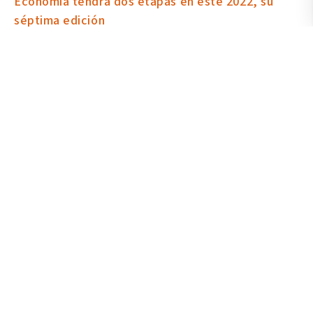
Economía tendrá dos etapas en este 2022, su
séptima edición
24 June 2022
En una coproducción entre Arte Actual FLACSO y la Universidad
de las Artes, a través del Centro de Producción e Innovación MZ14
y el Instituto Latinoamericano de Investigación en Artes, se
prepara la realización del 7mo. Encuentro Iberoamericano de Arte,
Trabajo y Economía (7EIATE) 2022, “Construir un nosotrxs”.
Read More