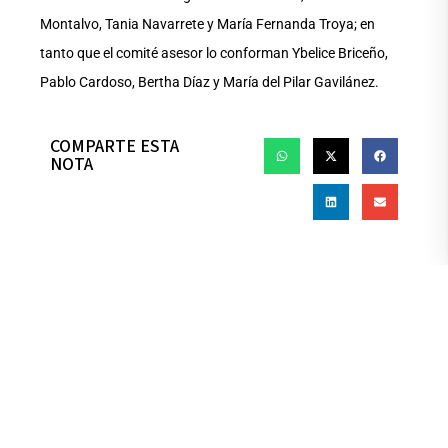
Montalvo, Tania Navarrete y María Fernanda Troya; en
tanto que el comité asesor lo conforman Ybelice Briceño,
Pablo Cardoso, Bertha Díaz y María del Pilar Gavilánez.
COMPARTE ESTA
NOTA
PREVIOUS
NEXT
Undergraduate
Antiguo Palacio de la
Admissions
Gobernación, Malecón
Send Us a Message
Simón Bolívar (between
Contact Us