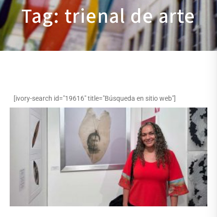
Tag: trienal de arte
[ivory-search id="19616" title="Búsqueda en sitio web"]