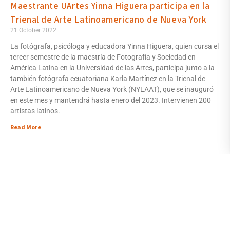
Maestrante UArtes Yinna Higuera participa en la
Trienal de Arte Latinoamericano de Nueva York
21 October 2022
La fotógrafa, psicóloga y educadora Yinna Higuera, quien cursa el
tercer semestre de la maestría de Fotografía y Sociedad en
América Latina en la Universidad de las Artes, participa junto a la
también fotógrafa ecuatoriana Karla Martínez en la Trienal de
Arte Latinoamericano de Nueva York (NYLAAT), que se inauguró
en este mes y mantendrá hasta enero del 2023. Intervienen 200
artistas latinos.
Read More
Undergraduate
Antiguo Palacio de la
Admissions
Gobernación, Malecón
Send Us a Message
Simón Bolívar (between
Contact Us