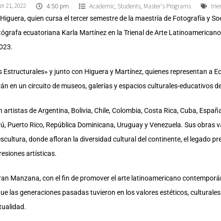
r 21, 2022
Academic
Students
Master's Programs
trie
,
,
4:50 pm
Higuera, quien cursa el tercer semestre de la maestría de Fotografía y S
 fotógrafa ecuatoriana Karla Martínez en la Trienal de Arte Latinoameric
2023.
es Estructurales» y junto con Higuera y Martínez, quienes representan a E
rán en un circuito de museos, galerías y espacios culturales-educativos 
n artistas de Argentina, Bolivia, Chile, Colombia, Costa Rica, Cuba, Espa
, Puerto Rico, República Dominicana, Uruguay y Venezuela. Sus obras va
 escultura, donde afloran la diversidad cultural del continente, el legado p
esiones artísticas.
 Gran Manzana, con el fin de promover el arte latinoamericano contemporá
ue las generaciones pasadas tuvieron en los valores estéticos, culturales 
tualidad.