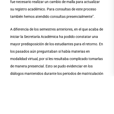
fue necesario realizar un cambio de malla para actualizar
su registro académico. Para consultas de este proceso
también hemos atendido consultas presencialmente”.
A diferencia de los semestres anteriores, en el que acaba de
iniciar la Secretaría Académica ha podido constatar una
mayor predisposición de los estudiantes para el retorno. En
los pasados aún preguntaban si había materias en
modalidad virtual, por si les resultaba complicado tomarlas
de manera presencial. Esto se pudo evidenciar en los
diálogos mantenidos durante los periodos de matriculación
y en cifras, pues las asignaturas ofertadas como virtuales
han sido las últimas en llenarse, no así las presenciales que
han sido las primeras con matrículas al tope.
“Vemos, además, por los espacios comunes de la UArtes a