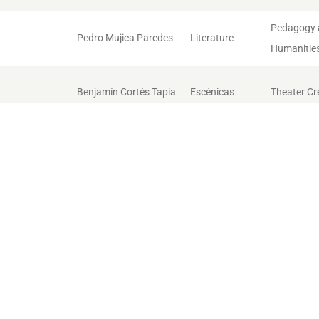
Pedagogy 
Pedro Mujica Paredes
Literature
Humanitie
Benjamín Cortés Tapia
Escénicas
Theater Cr
Music and
Luis Pérez Valero
Sonoras
Productio
Ana Gabriela
Film
Film
Rivadeneira Crespo
ación y
Solange Rodríguez
Literature
Literature
Pappe