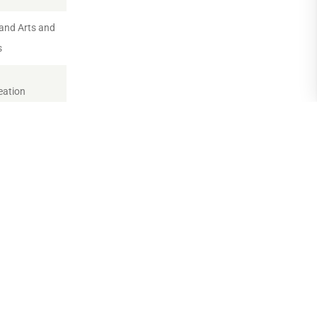
and Arts and
s
eation
 Sound
n