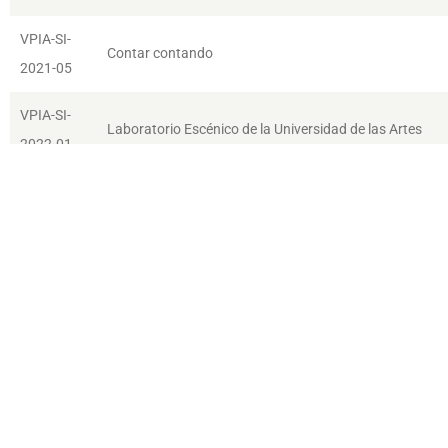
VPIA-SI-
Contar contando
2021-05
VPIA-SI-
Laboratorio Escénico de la Universidad de las Artes
2022-01
VPIA-SI-
A tempo rall... creación e investigación sonora
2022-03
VPIA-SI-
Cinegrafías
2024-01
VPIA-SI-
Comunidad para cuentistas: comunidad de estudio, cre
2025-01
diálogos sobre relatos ecuatorianos