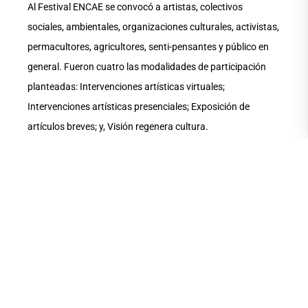
Al Festival ENCAE se convocó a artistas, colectivos
sociales, ambientales, organizaciones culturales, activistas,
permacultores, agricultores, senti-pensantes y público en
general. Fueron cuatro las modalidades de participación
planteadas: Intervenciones artísticas virtuales;
Intervenciones artísticas presenciales; Exposición de
artículos breves; y, Visión regenera cultura.
Apuntes
La permacultura es un sistema de principios de diseño
agrícola, económico, político y social basado en los
patrones y las características del ecosistema natural.
COMPARTE ESTA
NOTA