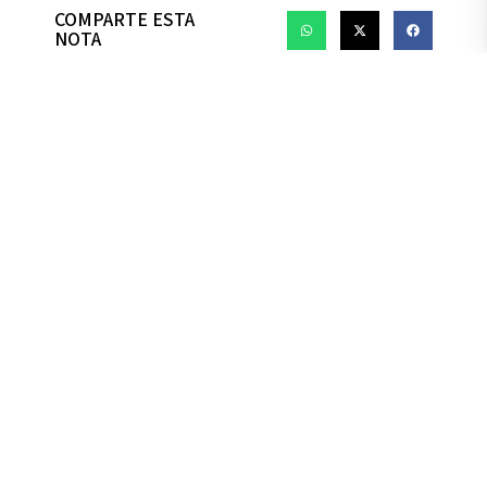
COMPARTE ESTA
NOTA
PREVIOUS
NEXT
Undergraduate
Antiguo Palacio de la
Admissions
Gobernación, Malecón
Send Us a Message
Simón Bolívar (between
Contact Us
Graduate Admissions
Aguirre and Clemente
Send Us a Message
Ballén streets)
Contact Us
Contact Us
+593-4-259-0700