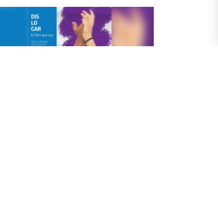
tes Escénicas e ILIA presentan número
 Preliminar que reflexiona sobre
oyecto de vinculación con la
munidad “Dislocar”
ctober 2024
la antesala del V Encuentro Escénico, la Escuela de
es Escénicas y el Instituto Latinoamericano de
estigación en Artes presentarán el número 12 de