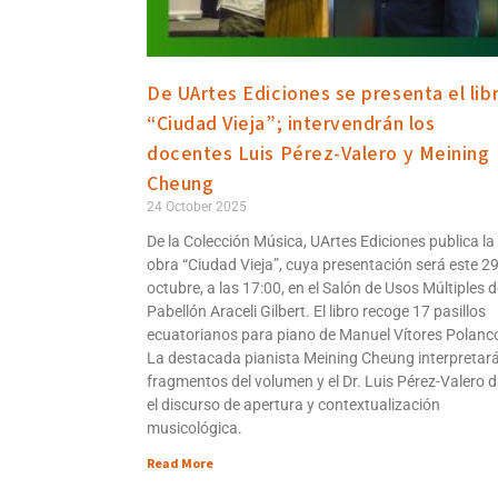
De UArtes Ediciones se presenta el lib
“Ciudad Vieja”; intervendrán los
docentes Luis Pérez-Valero y Meining
Cheung
24 October 2025
De la Colección Música, UArtes Ediciones publica la
obra “Ciudad Vieja”, cuya presentación será este 2
octubre, a las 17:00, en el Salón de Usos Múltiples d
Pabellón Araceli Gilbert. El libro recoge 17 pasillos
ecuatorianos para piano de Manuel Vítores Polanc
La destacada pianista Meining Cheung interpretar
fragmentos del volumen y el Dr. Luis Pérez-Valero 
el discurso de apertura y contextualización
musicológica.
Read More