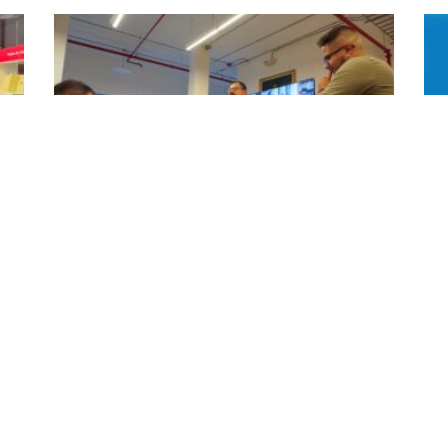
Literatura infantil y juvenil, temática de
Ar
la revista “Letras del Ecuador” de la CCE;
de
docente UArtes la editó y participan
pr
alumni
co
7 February 2025
18 O
ller
En la Biblioteca de las Artes se realizó la presentación
En 
a
del número 212 de “Letras del Ecuador”, revista de la
Art
a de
Casa de la Cultura Ecuatoriana (CCE) cuya edición
Inv