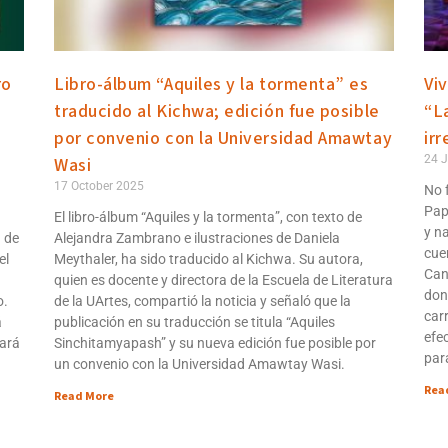
ro
Libro-álbum “Aquiles y la tormenta” es
Vi
traducido al Kichwa; edición fue posible
“L
por convenio con la Universidad Amawtay
irr
24 J
Wasi
17 October 2025
No 
Pap
El libro-álbum “Aquiles y la tormenta”, con texto de
y n
9 de
Alejandra Zambrano e ilustraciones de Daniela
cue
el
Meythaler, ha sido traducido al Kichwa. Su autora,
Can
quien es docente y directora de la Escuela de Literatura
don
o.
de la UArtes, compartió la noticia y señaló que la
car
á
publicación en su traducción se titula “Aquiles
efe
dará
Sinchitamyapash” y su nueva edición fue posible por
par
un convenio con la Universidad Amawtay Wasi.
Rea
Read More