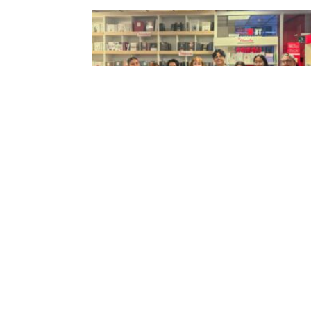
De taller con Maritza Cino a la
publicación; once estudiantes de
Literatura son parte de “Estelario”,
antología de voces emergentes
3 May 2025
Las creaciones literarias de once estudiantes del Ta
de Poesía Avanzado, dictado por la docente emérit
UArtes Maritza Cino, componen “Estelario”. Se trat