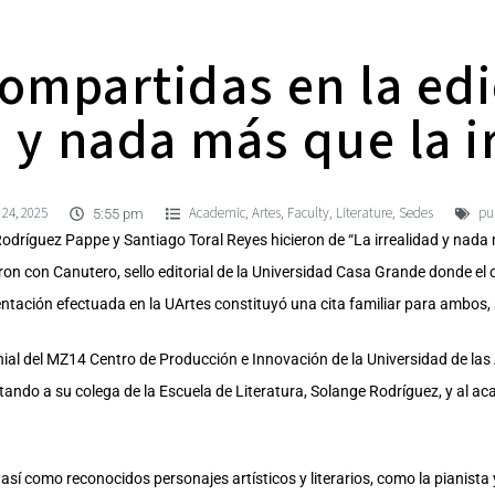
compartidas en la edi
d y nada más que la i
 24, 2025
Academic
Artes
Faculty
Literature
Sedes
pu
,
,
,
,
5:55 pm
odríguez Pappe y Santiago Toral Reyes hicieron de “La irrealidad y nada m
on con Canutero, sello editorial de la Universidad Casa Grande donde el 
entación efectuada en la UArtes constituyó una cita familiar para ambos,
nial del MZ14 Centro de Producción e Innovación de la Universidad de las
itando a su colega de la Escuela de Literatura, Solange Rodríguez, y al 
, así como reconocidos personajes artísticos y literarios, como la pianist