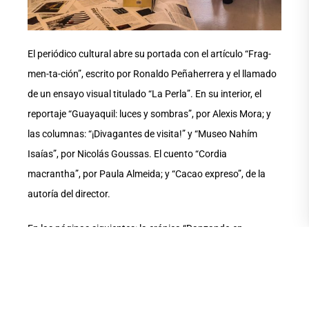
El periódico cultural abre su portada con el artículo “Frag-
men-ta-ción”, escrito por Ronaldo Peñaherrera y el llamado
de un ensayo visual titulado “La Perla”. En su interior, el
reportaje “Guayaquil: luces y sombras”, por Alexis Mora; y
las columnas: “¡Divagantes de visita!” y “Museo Nahím
Isaías”, por Nicolás Goussas. El cuento “Cordia
macrantha”, por Paula Almeida; y “Cacao expreso”, de la
autoría del director.
En las páginas siguientes: la crónica “Danzando en
contraluz”, por Paulette Carvajal; el cuento “Zombiersitario”,
por Amy Morales/Daniela Zambrano; y como memoria
“Arquitextónico y fugaz: lugares y afectos”, por Karla
Salazar. También, la anécdota “Di-vagari”, por Ronaldo