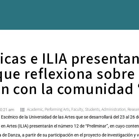
icas e ILIA present
que reflexiona sobre
ón con la comunidad 
Academic
Performing Arts
Faculty
Students
Administration
Resear
,
,
,
,
,
0:21 am
 Escénico de la Universidad de las Artes que se desarrollará del 23 al 26 d
en Artes (ILIA) presentarán el número 12 de “Preliminar”, en cuyo conteni
a de Danza, a partir de su participación en el proyecto de investigación y