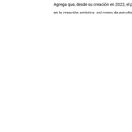
Agrega que, desde su creación en 2022, el 
en la creación artística, así como de estud
subjetividades y cuerpos que aprenden y cre
Al mismo tiempo, la práctica artística y ed
educación superior –incluso las de artes–,
Al nombrar este número doce de “Preliminar”
pertenece a un grupo, al hablar una lengua
Este sentido de extrañeza es un puente a re
publicación, entendemos que el otro no nos
Destaca que “la participación comprometida 
subjetividades y cuerpos, sino que también 
se desarrollan dentro de la Universidad de
aportes de Dislocar son pertinentes en el ám