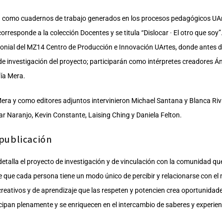
da como cuadernos de trabajo generados en los procesos pedagógicos UArt
responde a la colección Docentes y se titula “Dislocar · El otro que soy”
imonial del MZ14 Centro de Producción e Innovación UArtes, donde antes 
 de investigación del proyecto; participarán como intérpretes creadores Á
fía Mera.
 Mera y como editores adjuntos intervinieron Michael Santana y Blanca R
r Naranjo, Kevin Constante, Laising Ching y Daniela Felton.
publicación
detalla el proyecto de investigación y de vinculación con la comunidad que
de que cada persona tiene un modo único de percibir y relacionarse con el
creativos y de aprendizaje que las respeten y potencien crea oportunidade
cipan plenamente y se enriquecen en el intercambio de saberes y experien