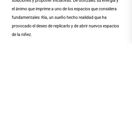
soluciones y proponer iniciativas. De González su energía y
el ánimo que imprime a uno de los espacios que considera
fundamentales: Ría, un sueño hecho realidad que ha
provocado el deseo de replicarlo y de abrir nuevos espacios
de la niñez.
El agradecimiento del rector fue también para Natalia