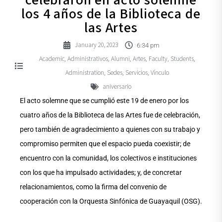
los 4 años de la Biblioteca de
las Artes
January 20, 2023
6:34 pm
Academic
Administrativos
Alumni
Artes
Faculty
Students
,
,
,
,
,
,
Administration
Sedes
Servicios
Vínculo
,
,
,
aniversario
El acto solemne que se cumplió este 19 de enero por los
cuatro años de la Biblioteca de las Artes fue de celebración,
pero también de agradecimiento a quienes con su trabajo y
compromiso permiten que el espacio pueda coexistir; de
encuentro con la comunidad, los colectivos e instituciones
con los que ha impulsado actividades; y, de concretar
relacionamientos, como la firma del convenio de
cooperación con la Orquesta Sinfónica de Guayaquil (OSG).