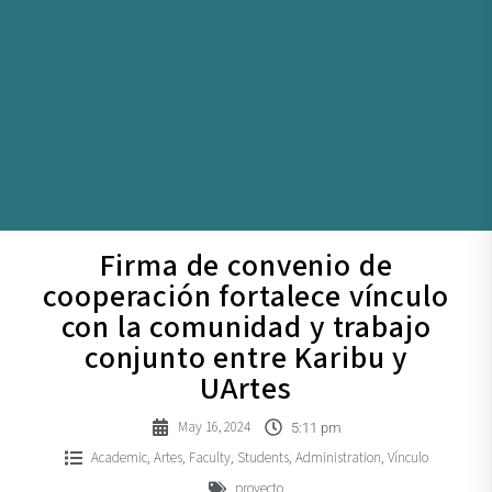
Firma de convenio de
cooperación fortalece vínculo
con la comunidad y trabajo
conjunto entre Karibu y
UArtes
May 16, 2024
5:11 pm
Academic
Artes
Faculty
Students
Administration
Vínculo
,
,
,
,
,
proyecto