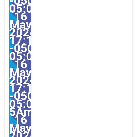
-0500-
05:00America/Guayaqui
16
May
2024
17:11:00
-0500-
05:000031#/31Thu,
16
May
2024
17:11:00
-0500-
05:00-
5America/Guayaquil313
16
May
2024