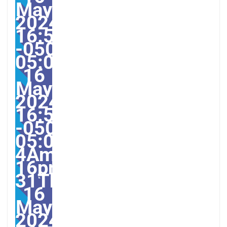
May
2024
16:55:00
-0500-
05:000031#31Thu,
16
May
2024
16:55:00
-0500-
05:00-
4America/Guayaquil313
16pm31pm-
31Thu,
16
May
2024