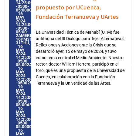
14:25:00
propuesto por UCuenca,
-0500-
05:000031#31THU,
16
Fundación Terranueva y UArtes
MAY
2024
14:25:00
-0500-
05:00-
La Universidad Técnica de Manabí (UTM) fue
2AMERICA/GUAYAQUIL3131AMERICA/GUAYAQUIL202431
anfitriona del III Diálogo para Tejer Alternativas:
16PM31PM-
31THU,
Reflexiones y Acciones ante la Crisis que se
16
MAY
desarrolló ayer, 15 de mayo de 2024, y tuvo
2024
14:25:00
como tema central el Medio Ambiente. Nuestro
-0500-
rector, doctor William Herrera, participó en el
05:002AMERICA/GUAYAQUIL3131AMERICA/GUAYAQUIL20243
16
foro, que es una propuesta de la Universidad de
MAY
2024
Cuenca, en colaboración con la Fundación
14:25:00
-0500252255PMTHURSDAY=1009#!31THU,
Terranueva y la Universidad de las Artes.
16
MAY
2024
14:25:00
-0500-
05:00AMERICA/GUAYAQUIL5#MAY#!31THU,
16
MAY
2024
14:25:00
-0500-
05:000031#/31THU,
16
MAY