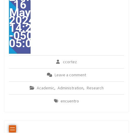
16
May
2024
14:25:00
-0500-
05:00America/Guayaqui
ccortez
Leave a comment
Academic
Administration
Research
,
,
encuentro