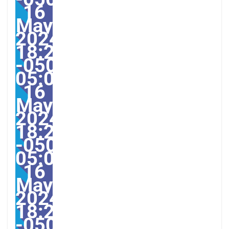
16
May
2024
18:26:00
-0500-
05:00America/Guayaqui
16
May
2024
18:26:00
-0500-
05:000031#/31Thu,
16
May
2024
18:26:00
-0500-