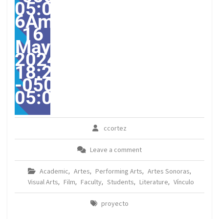
05:00-
6America/Guayaquil313
16
May
2024
18:26:00
-0500-
05:00America/Guayaqui
ccortez
Leave a comment
Academic
Artes
Performing Arts
Artes Sonoras
,
,
,
,
Visual Arts
Film
Faculty
Students
Literature
Vínculo
,
,
,
,
,
proyecto