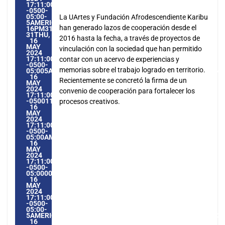
17:11:00
-0500-
05:00-
La UArtes y Fundación Afrodescendiente Karibu
5AMERICA/GUAYAQUIL3131AMERICA/GUAYAQUIL202431
han generado lazos de cooperación desde el
16PM31PM-
31THU,
2016 hasta la fecha, a través de proyectos de
16
MAY
vinculación con la sociedad que han permitido
2024
17:11:00
contar con un acervo de experiencias y
-0500-
memorias sobre el trabajo logrado en territorio.
05:005AMERICA/GUAYAQUIL3131AMERICA/GUAYAQUIL20243
16
Recientemente se concretó la firma de un
MAY
2024
convenio de cooperación para fortalecer los
17:11:00
-0500115115PMTHURSDAY=1009#!31THU,
procesos creativos.
16
MAY
2024
17:11:00
-0500-
05:00AMERICA/GUAYAQUIL5#MAY#!31THU,
16
MAY
2024
17:11:00
-0500-
05:000031#/31THU,
16
MAY
2024
17:11:00
-0500-
05:00-
5AMERICA/GUAYAQUIL3131AMERICA/GUAYAQUIL202431#!31
16