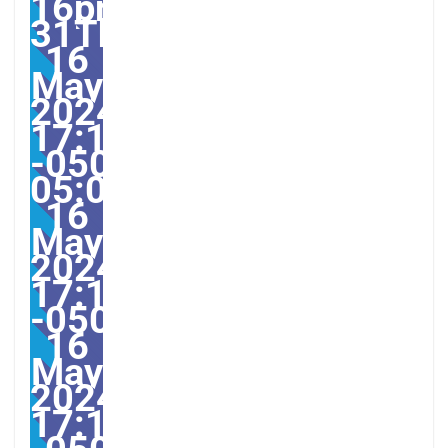
16pm31pm-
31Thu,
16
May
2024
17:11:00
-0500-
05:005America/Guayaqu
16
May
2024
17:11:00
-0500115115pmThursd
16
May
2024
17:11:00