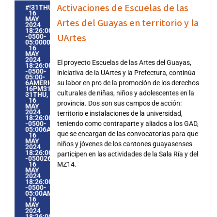
Activaciones de Escuelas de las
#!31THU,
16
MAY
Artes del Guayas en territorio y la
2024
18:26:00
UArtes
-0500-
05:000031#31THU,
16
MAY
2024
El proyecto Escuelas de las Artes del Guayas,
18:26:00
-0500-
iniciativa de la UArtes y la Prefectura, continúa
05:00-
6AMERICA/GUAYAQUIL3131AMERICA/GUAYAQUIL202431
su labor en pro de la promoción de los derechos
16PM31PM-
culturales de niñas, niños y adolescentes en la
31THU,
16
provincia. Dos son sus campos de acción:
MAY
2024
territorio e instalaciones de la universidad,
18:26:00
-0500-
teniendo como contraparte y aliados a los GAD,
05:006AMERICA/GUAYAQUIL3131AMERICA/GUAYAQUIL20243
que se encargan de las convocatorias para que
16
MAY
niños y jóvenes de los cantones guayasenses
2024
18:26:00
participen en las actividades de la Sala Ría y del
-0500266265PMTHURSDAY=1009#!31THU,
16
MZ14.
MAY
2024
18:26:00
-0500-
05:00AMERICA/GUAYAQUIL5#MAY#!31THU,
16
MAY
2024
18:26:00