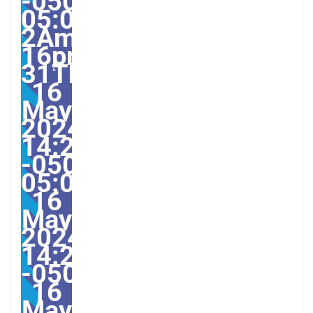
-0500-
05:00-
2America/Guayaquil313
16pm31pm-
31Thu,
16
May
2024
14:25:00
-0500-
05:002America/Guayaqu
16
May
2024
14:25:00
-0500252255pmThursd
16
May