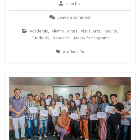
ccortez
Leave a comment
Academic
Alumni
Artes
Visual Arts
Faculty
,
,
,
,
,
Students
Research
Master's Programs
,
,
producción