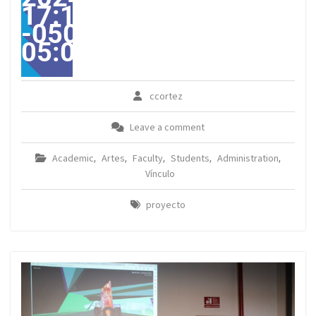
17:11:00
-0500-
05:00America/Guayaqui
ccortez
Leave a comment
Academic
Artes
Faculty
Students
Administration
,
,
,
,
,
Vínculo
proyecto