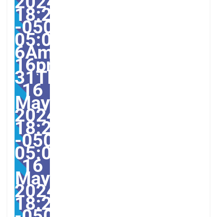
2024
18:26:00
-0500-
05:00-
6America/Guayaquil313
16pm31pm-
31Thu,
16
May
2024
18:26:00
-0500-
05:006America/Guayaqu
16
May
2024
18:26:00
-0500266265pmThursd