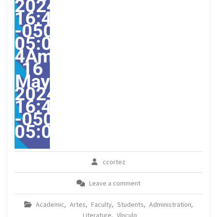
2024
16:49:00
-0500-
05:00-
4America/Guayaquil313
16
May
2024
16:49:00
-0500-
05:00America/Guayaqui
ccortez
Leave a comment
Academic
Artes
Faculty
Students
Administration
,
,
,
,
,
Literature
Vínculo
,