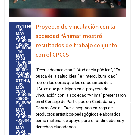
Proyecto de vinculación con la
#!31THU,
16
MAY
sociedad “Ánima” mostró
2024
16:49:00
resultados de trabajo conjunto
-0500-
05:000031#31THU,
16
con el CPCCS
MAY
2024
16:49:00
-0500-
05:00-
“Peculado medicinal”, “Audiencia pública”, “En
4AMERICA/GUAYAQUIL3131AMERICA/GUAYAQUIL202431
busca de la salud ideal” e “Interculturalidad”
16PM31PM-
31THU,
fueron las obras que los estudiantes de la
16
MAY
UArtes que participan en el proyecto de
2024
16:49:00
vinculación con la sociedad “Ánima” presentaron
-0500-
en el Consejo de Participación Ciudadana y
05:004AMERICA/GUAYAQUIL3131AMERICA/GUAYAQUIL20243
16
Control Social. Fue la segunda entrega de
MAY
2024
productos artísticos-pedagógicos elaborados
16:49:00
-0500494495PMTHURSDAY=1009#!31THU,
como material de apoyo para difundir deberes y
16
derechos ciudadanos.
MAY
2024
16:49:00