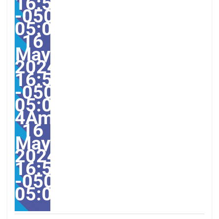
16:55:00
-0500-
05:000031#/31Thu,
16
May
2024
16:55:00
-0500-
05:00-
4America/Guayaquil313
16
May
2024
16:55:00
-0500-
05:00America/Guayaqui