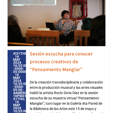
Sesión escucha para conocer
#!31THU,
16
MAY
procesos creativos de
2024
16:55:00
“Pensamiento Manglar”
-0500-
05:000031#31THU,
16
MAY
2024
De la creación transdisciplinaria y colaboración
16:55:00
-0500-
entre la producción musical y las artes visuales
05:00-
4AMERICA/GUAYAQUIL3131AMERICA/GUAYAQUIL202431
habló la artista Rocío Soria Díaz en la sesión
16PM31PM-
escucha de su muestra virtual “Pensamiento
31THU,
16
Manglar”; tuvo lugar en la Galería 4ta Pared de
MAY
2024
la Biblioteca de las Artes este 15 de mayo y
16:55:00