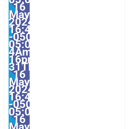
16
May
2024
16:49:00
-0500-
05:00-
4America/Guayaquil313
16pm31pm-
31Thu,
16
May
2024
16:49:00
-0500-
05:004America/Guayaqu
16
May