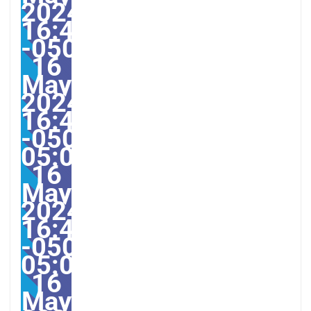
2024
16:49:00
-0500494495pmThursd
16
May
2024
16:49:00
-0500-
05:00America/Guayaqui
16
May
2024
16:49:00
-0500-
05:000031#/31Thu,
16
May