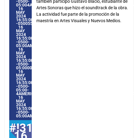
-0500-
también participó Gustavo Blacio, estudiante de
05:004AMERICA/GUAYAQUIL3131AMERICA/GUAYAQUIL20243
Artes Sonoras que hizo el soundtrack de la obra.
16
MAY
La actividad fue parte de la promoción de la
2024
16:55:00
maestría en Artes Visuales y Nuevos Medios.
-0500554555PMTHURSDAY=1009#!31THU,
16
MAY
2024
16:55:00
-0500-
05:00AMERICA/GUAYAQUIL5#MAY#!31THU,
16
MAY
2024
16:55:00
-0500-
05:000031#/31THU,
16
MAY
2024
16:55:00
-0500-
05:00-
4AMERICA/GUAYAQUIL3131AMERICA/GUAYAQUIL202431#!31
16
MAY
2024
16:55:00
-0500-
05:00AMERICA/GUAYAQUIL5#
#!31Thu,
16