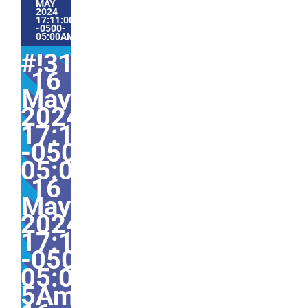
MAY
2024
17:11:00
-0500-
05:00AMERICA/GUAYAQUIL5#
#!31Thu,
16
May
2024
17:11:00
-0500-
05:000031#31Thu,
16
May
2024
17:11:00
-0500-
05:00-
5America/Guayaquil313