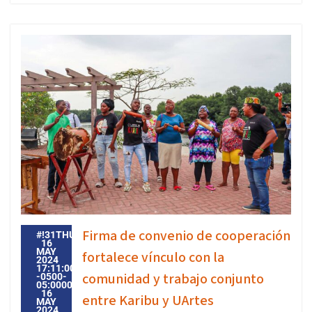
Firma de convenio de cooperación
#!31THU,
16
MAY
fortalece vínculo con la
2024
17:11:00
comunidad y trabajo conjunto
-0500-
05:000031#31THU,
16
entre Karibu y UArtes
MAY
2024