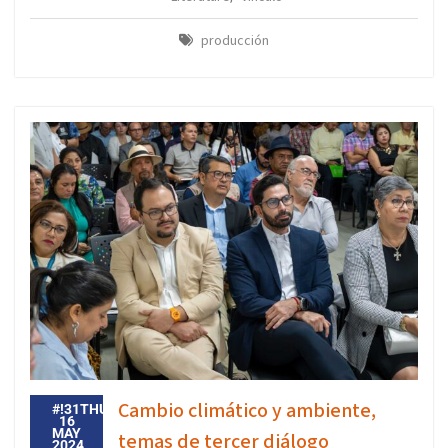
producción
Cambio climático y ambiente,
#!31THU,
16
MAY
temas de tercer diálogo
2024