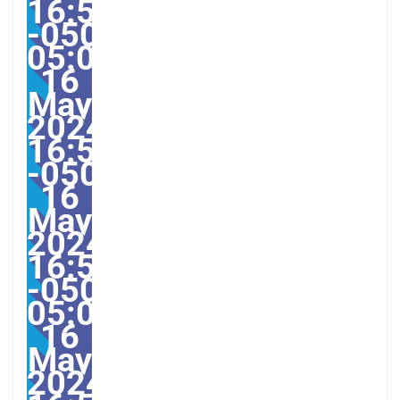
16:55:00
-0500-
05:004America/Guayaqu
16
May
2024
16:55:00
-0500554555pmThursd
16
May
2024
16:55:00
-0500-
05:00America/Guayaqui
16
May
2024