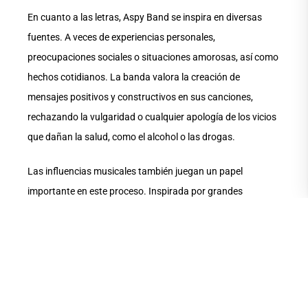
En cuanto a las letras, Aspy Band se inspira en diversas
fuentes. A veces de experiencias personales,
preocupaciones sociales o situaciones amorosas, así como
hechos cotidianos. La banda valora la creación de
mensajes positivos y constructivos en sus canciones,
rechazando la vulgaridad o cualquier apología de los vicios
que dañan la salud, como el alcohol o las drogas.
Las influencias musicales también juegan un papel
importante en este proceso. Inspirada por grandes
nombres del rock y el metal, como Queen, Nirvana, Metallica
y The Beatles, Aspy Band busca emular la energía y la
emoción de estos grupos, pero siempre adaptando estas
influencias a su propio estilo y mensaje. El resultado es un
conjunto de canciones para no solo entretener, sino