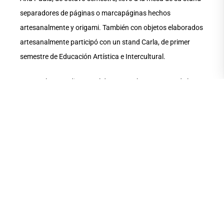
separadores de páginas o marcapáginas hechos
artesanalmente y origami. También con objetos elaborados
artesanalmente participó con un stand Carla, de primer
semestre de Educación Artística e Intercultural.
Junto a los estudiantes, el docente Johnny Guerra, de la
carrera de Educación Artística e Intercultural, ubicó un
improvisado y particular stand. Lo caracterizó como uno
donde se leen las cartas, pero no. Aunque él llevó un
sobrero alargado y a su espacio lo llamó “El loco del tarot”,
lo que tenía dispuestas sobre una tela roja eran tarjetas
para invitar a la comunidad a la clase demostrativa y a la
exposición pública que iba a dar ese día y el siguiente en el
Pabellón Araceli Gilbert del antiguo Palacio de la
Gobernación.