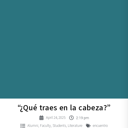
“¿Qué traes en la cabeza?”
April 24, 2025
2:19 pm
Alumni
Faculty
Students
Literature
encuentro
,
,
,