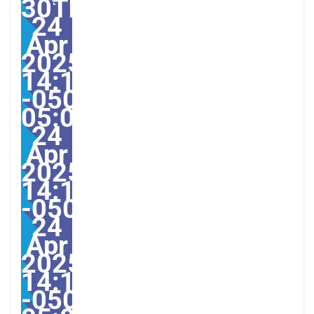
30Thu,
24
Apr
2025
14:19:00
-0500-
05:002America/Guayaqu
24
Apr
2025
14:19:00
-0500192194pmThursd
24
Apr
2025
14:19:00
-0500-