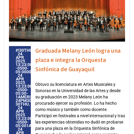
Graduada Melany León logra una
#!30THU,
24
APR
plaza e integra la Orquesta
2025
13:23:00
Sinfónica de Guayaquil
-0500-
05:000030#30THU,
24
APR
2025
Obtuvo su licenciatura en Artes Musicales y
13:23:00
-0500-
Sonoras en la Universidad de las Artes y desde
05:00-
1AMERICA/GUAYAQUIL3030AMERICA/GUAYAQUIL202530
su graduación en 2023 Melany León ha
24PM30PM-
procurado ejercer su profesión. Lo ha hecho
30THU,
24
como músico y también como docente.
APR
2025
Participó en festivales a nivel internacional y tras
13:23:00
-0500-
las experiencias obtenidas no dudó en probarse
05:001AMERICA/GUAYAQUIL3030AMERICA/GUAYAQUIL20253
para una plaza en la Orquesta Sinfónica de
24
APR