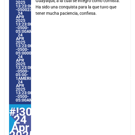
Guayaquil, a la cual se integró como cornista.
2025
13:23:00
Ha sido una conquista para la que tuvo que
-0500231234PMTHURSDAY=1009#!30THU,
24
tener mucha paciencia, confiesa.
APR
2025
13:23:00
-0500-
05:00AMERICA/GUAYAQUIL4#APR#!30THU,
24
APR
2025
13:23:00
-0500-
05:000030#/30THU,
24
APR
2025
13:23:00
-0500-
05:00-
1AMERICA/GUAYAQUIL3030AMERICA/GUAYAQUIL202530#!30
24
APR
2025
13:23:00
-0500-
05:00AMERICA/GUAYAQUIL4#
#!30Thu,
24
Apr