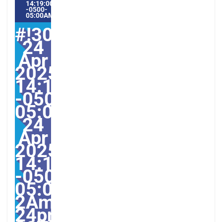
14:19:00
-0500-
05:00AMERICA/GUAYAQUIL4#
#!30Thu,
24
Apr
2025
14:19:00
-0500-
05:000030#30Thu,
24
Apr
2025
14:19:00
-0500-
05:00-
2America/Guayaquil303
24pm30pm-