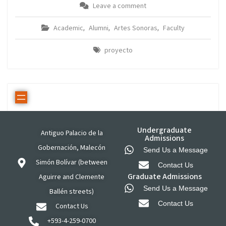
Leave a comment
Academic
Alumni
Artes Sonoras
Faculty
,
,
,
proyecto
Undergraduate
Antiguo Palacio de la
Admissions
Gobernación, Malecón
Send Us a Message
Simón Bolívar (between
Contact Us
Graduate Admissions
Aguirre and Clemente
Send Us a Message
Ballén streets)
Contact Us
Contact Us
+593-4-259-0700