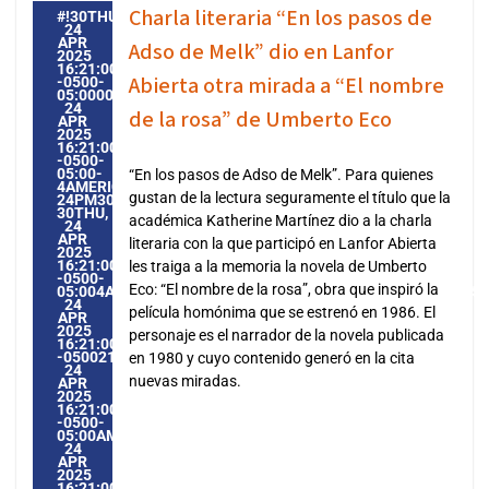
Charla literaria “En los pasos de
#!30THU,
24
APR
Adso de Melk” dio en Lanfor
2025
16:21:00
Abierta otra mirada a “El nombre
-0500-
05:000030#30THU,
24
de la rosa” de Umberto Eco
APR
2025
16:21:00
-0500-
05:00-
“En los pasos de Adso de Melk”. Para quienes
4AMERICA/GUAYAQUIL3030AMERICA/GUAYAQUIL202530
gustan de la lectura seguramente el título que la
24PM30PM-
30THU,
académica Katherine Martínez dio a la charla
24
APR
literaria con la que participó en Lanfor Abierta
2025
16:21:00
les traiga a la memoria la novela de Umberto
-0500-
Eco: “El nombre de la rosa”, obra que inspiró la
05:004AMERICA/GUAYAQUIL3030AMERICA/GUAYAQUIL20253
24
película homónima que se estrenó en 1986. El
APR
2025
personaje es el narrador de la novela publicada
16:21:00
-0500214214PMTHURSDAY=1009#!30THU,
en 1980 y cuyo contenido generó en la cita
24
nuevas miradas.
APR
2025
16:21:00
-0500-
05:00AMERICA/GUAYAQUIL4#APR#!30THU,
24
APR
2025
16:21:00