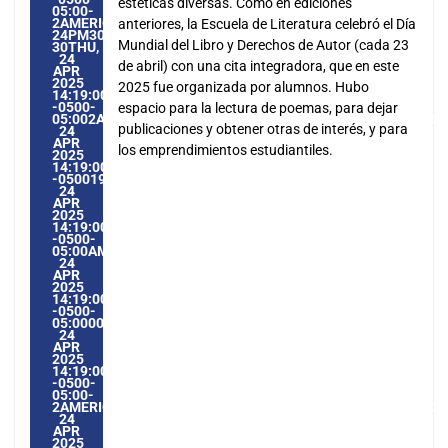
estéticas diversas. Como en ediciones
05:00-
2AMERICA/GUAYAQUIL3030AMERICA/GUAYAQUIL202530
anteriores, la Escuela de Literatura celebró el Día
24PM30PM-
Mundial del Libro y Derechos de Autor (cada 23
30THU,
24
de abril) con una cita integradora, que en este
APR
2025
2025 fue organizada por alumnos. Hubo
14:19:00
-0500-
espacio para la lectura de poemas, para dejar
05:002AMERICA/GUAYAQUIL3030AMERICA/GUAYAQUIL20253
publicaciones y obtener otras de interés, y para
24
APR
los emprendimientos estudiantiles.
2025
14:19:00
-0500192194PMTHURSDAY=1009#!30THU,
24
APR
2025
14:19:00
-0500-
05:00AMERICA/GUAYAQUIL4#APR#!30THU,
24
APR
2025
14:19:00
-0500-
05:000030#/30THU,
24
APR
2025
14:19:00
-0500-
05:00-
2AMERICA/GUAYAQUIL3030AMERICA/GUAYAQUIL202530#!30
24
APR
2025