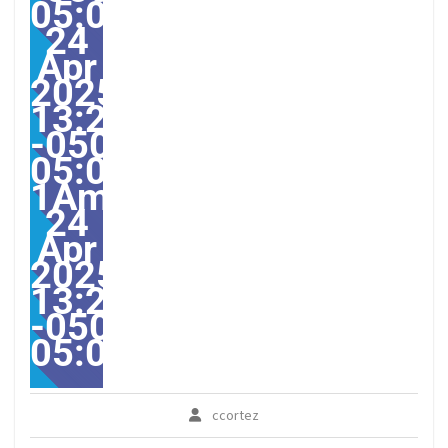
05:000030#/30Thu,
24
Apr
2025
13:23:00
-0500-
05:00-
1America/Guayaquil303
24
Apr
2025
13:23:00
-0500-
05:00America/Guayaqui
ccortez