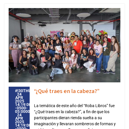
“¿Qué traes en la cabeza?”
#!30THU,
24
APR
2025
14:19:00
La temática de este año del “Roba Libros” fue
-0500-
05:000030#30THU,
“¿Qué traes en la cabeza?”, a fin de que los
24
participantes dieran rienda suelta a su
APR
2025
imaginación y llevaran sombreros de formas y
14:19:00
-0500-