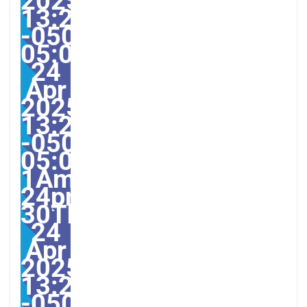
2025
13:23:00
-0500-
05:000030#30Thu,
24
Apr
2025
13:23:00
-0500-
05:00-
1America/Guayaquil303
24pm30pm-
30Thu,
24
Apr
2025
13:23:00
-0500-