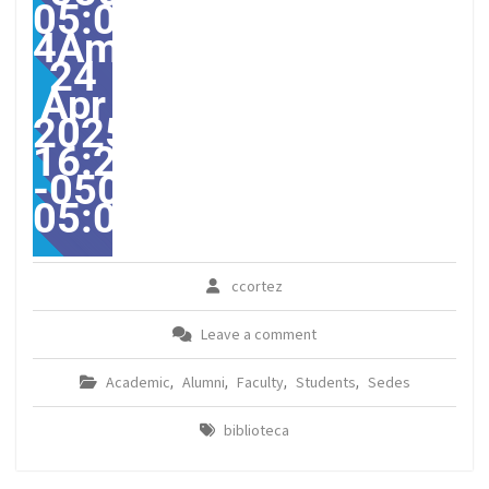
05:00-
4America/Guayaquil303
24
Apr
2025
16:21:00
-0500-
05:00America/Guayaqui
ccortez
Leave a comment
Academic
Alumni
Faculty
Students
Sedes
,
,
,
,
biblioteca