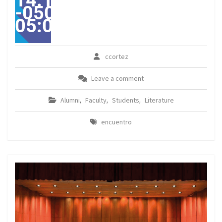
14:19:00
-0500-
05:00America/Guayaqui
ccortez
Leave a comment
Alumni
Faculty
Students
Literature
,
,
,
encuentro