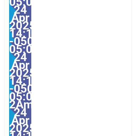
05:00America/Guayaqui
24
Apr
2025
14:19:00
-0500-
05:000030#/30Thu,
24
Apr
2025
14:19:00
-0500-
05:00-
2America/Guayaquil303
24
Apr
2025