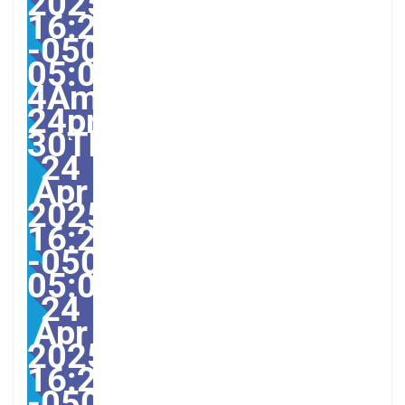
2025
16:21:00
-0500-
05:00-
4America/Guayaquil303
24pm30pm-
30Thu,
24
Apr
2025
16:21:00
-0500-
05:004America/Guayaqu
24
Apr
2025
16:21:00
-0500214214pmThursd