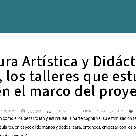
ura Artística y Didáct
 los talleres que es
en el marco del proy
e 29, 2025
Faculty
Students
Literature
Sedes
Vínculo
,
,
,
,
8:03 pm
cómo ellos desarrollan y estimulan la parte cognitiva, su estimulación 
lares, en especial de manos y dedos, para, entonces, empezar con los 