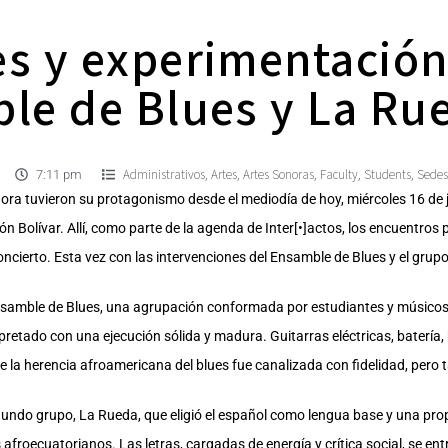
es y experimentació
le de Blues y La Ru
Administrativos
Artes
Artes Sonoras
Faculty
Students
Sedes
,
,
,
,
,
7:11 pm
onora tuvieron su protagonismo desde el mediodía de hoy, miércoles 16 de j
n Bolívar. Allí, como parte de la agenda de Inter[•]actos, los encuentros 
oncierto. Esta vez con las intervenciones del Ensamble de Blues y el grup
 Ensamble de Blues, una agrupación conformada por estudiantes y músicos
rpretado con una ejecución sólida y madura. Guitarras eléctricas, batería,
de la herencia afroamericana del blues fue canalizada con fidelidad, pe
undo grupo, La Rueda, que eligió el español como lengua base y una prop
 afroecuatorianos. Las letras, cargadas de energía y crítica social, se 