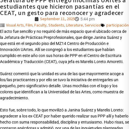
Jefatura de PPP entregó mochilas UArtes a
estudiantes que hicieron pasantías en el
CEAT, un gesto para reconocer y agradecer
September 11, 2025
5:44 pm
Visual Arts
Film
Faculty
Students
Literature
Servicios
participación
,
,
,
,
,
El acto fue sencillo y no requirió de más espacio que el ubicado cerca de
la Jefatura de Prácticas Preprofesionales, que dirige Janina Suárez y
que está en el segundo piso del MZ14 Centro de Producción e
Innovación UArtes. Allí se congregó a los estudiantes que habían
cumplido en este año con sus horas de PPP en el Centro de Escritura
Académica y Traducción (CEAT), cuya jefa es Marelis Loreto Amoretti.
Suárez comentó que la unidad es una de las que mayormente acoge a
los/las practicantes y por ello se tuvo la iniciativa de entregarles un
pequeño, pero significativo detalle. Unas mochilas con el logo y los
colores que identifican a la Universidad de las Artes, como muestra de
agradecimiento.
Esto fue, sobre todo, lo que movilizó a Janina Suárez y Marelis Loreto:
agradecer a los ex-CEAT por haber querido realizar sus PPP allí y haberlo
hecho con suma responsabilidad, disciplina y entusiasmo. Hubo risas, se
contaron anécdotas y admitió, por una de las inquietudes planteadas