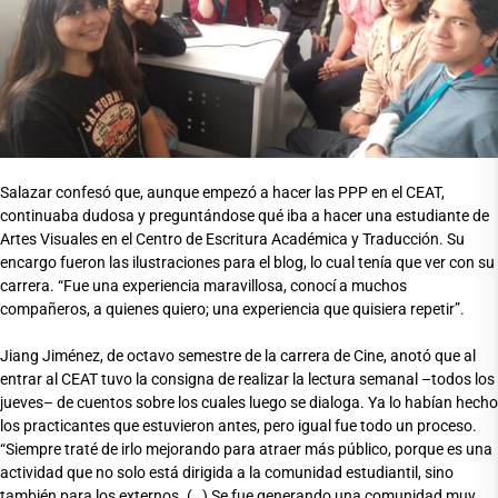
Salazar confesó que, aunque empezó a hacer las PPP en el CEAT,
continuaba dudosa y preguntándose qué iba a hacer una estudiante de
Artes Visuales en el Centro de Escritura Académica y Traducción. Su
encargo fueron las ilustraciones para el blog, lo cual tenía que ver con su
carrera. “Fue una experiencia maravillosa, conocí a muchos
compañeros, a quienes quiero; una experiencia que quisiera repetir”.
Jiang Jiménez, de octavo semestre de la carrera de Cine, anotó que al
entrar al CEAT tuvo la consigna de realizar la lectura semanal –todos los
jueves– de cuentos sobre los cuales luego se dialoga. Ya lo habían hecho
los practicantes que estuvieron antes, pero igual fue todo un proceso.
“Siempre traté de irlo mejorando para atraer más público, porque es una
actividad que no solo está dirigida a la comunidad estudiantil, sino
también para los externos. (…) Se fue generando una comunidad muy