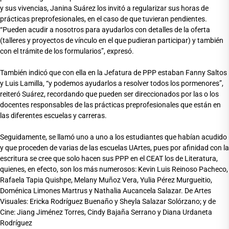
y sus vivencias, Janina Suárez los invitó a regularizar sus horas de
prácticas preprofesionales, en el caso de que tuvieran pendientes.
“Pueden acudir a nosotros para ayudarlos con detalles de la oferta
(talleres y proyectos de vínculo en el que pudieran participar) y también
con el trámite de los formularios”, expresó.
También indicó que con ella en la Jefatura de PPP estaban Fanny Saltos
y Luis Lamilla, “y podemos ayudarlos a resolver todos los pormenores”,
reiteró Suárez, recordando que pueden ser direccionados por las o los
docentes responsables de las prácticas preprofesionales que están en
las diferentes escuelas y carreras.
Seguidamente, se llamó uno a uno a los estudiantes que habían acudido
y que proceden de varias de las escuelas UArtes, pues por afinidad con la
escritura se cree que solo hacen sus PPP en el CEAT los de Literatura,
quienes, en efecto, son los más numerosos: Kevin Luis Reinoso Pacheco,
Rafaela Tapia Quishpe, Melany Muñoz Vera, Yulia Pérez Murgueitio,
Doménica Limones Martrus y Nathalia Aucancela Salazar. De Artes
Visuales: Ericka Rodríguez Buenaño y Sheyla Salazar Solórzano; y de
Cine: Jiang Jiménez Torres, Cindy Bajaña Serrano y Diana Urdaneta
Rodríguez