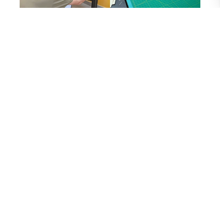
En este 2025, el proyecto sigue creciendo. La Escuela de
Literatura organizó nuevas convocatorias, como el Taller de
Procesos Editoriales, coordinado por María Paulina Briones
y dictado por Eduardo Vélez. Allí, los estudiantes trabajaron
en la producción de “Umbrales” y “Trapitos sucios”,
enfrentándose a los desafíos de planificación,
maquetación, encuadernación con fechas marcadas entre
agosto y septiembre, en reiteradas veces han estado contra
reloj, y es fascinante la dedicación de los estudiantes que se
quedaron hasta tarde junto a las docentes: María Paulina y
María Cecilia Velasco, emplasticando hasta el último
ejemplar previsto en el proyecto.
El hipopótamo continúa su marcha lenta, arrastrando su